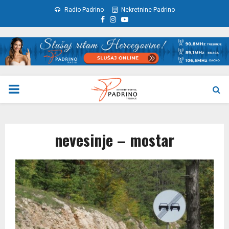
Radio Padrino
Nekretnine Padrino
Facebook
Instagram
Youtube
PRIMARY
MENU
nevesinje – mostar