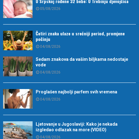
U Srpskoj rođene 32 bebe: U Trebinju djevojčica
05/08/2026
Četiri znaka ulaze u srećniji period, promjene
počinju
04/08/2026
Sedam znakova da vašim biljkama nedostaje
vode
04/08/2026
Proglašen najbolji parfem svih vremena
04/08/2026
Ljetovanje u Jugoslaviji: Kako je nekada
izgledao odlazak na more (VIDEO)
04/08/2026