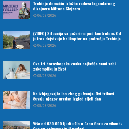
Trebinje domaćin izložbe radova legendarnog
dizajnera Miltona Glejzera
06/08/2026
(VIDEO) Situacija sa požarima pod kontrolom: Od
jutros dejstvuje helikopter na području Trebinja
06/08/2026
Ova tri horoskopska znaka najčešće sami sebi
zakomplikuju život
05/08/2026
Ne izbjegavajte lan zbog gužvanja: Ovi trikovi
čuvaju njegov uredan izgled cijeli dan
05/08/2026
Više od 630.000 ljudi ušlo u Crnu Goru za vikend:
Ovo su najprometniji prelazi