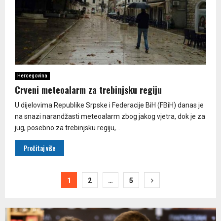
Hercegovina
Crveni meteoalarm za trebinjsku regiju
U dijelovima Republike Srpske i Federacije BiH (FBiH) danas je
na snazi narandžasti meteoalarm zbog jakog vjetra, dok je za
jug, posebno za trebinjsku regiju,...
Pročitaj više
Paginacija
1
2
…
5
članaka