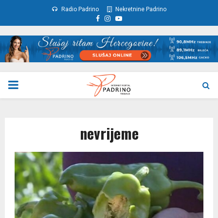
Radio Padrino
Nekretnine Padrino
Facebook
Instagram
Youtube
PRIMARY
MENU
nevrijeme