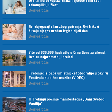
Ova tri horoskopska znaka najčešće sami sebi
zakomplikuju život
05/08/2026
Ne izbjegavajte lan zbog gužvanja: Ovi trikovi
čuvaju njegov uredan izgled cijeli dan
05/08/2026
Više od 630.000 ljudi ušlo u Crnu Goru za vikend:
Ovo su najprometniji prelazi
05/08/2026
Trebinje: Izložba umjetničke fotografije u okviru
Festivala klasične muzike (VIDEO)
05/08/2026
U Trebinju počinje manifestacija „Dani Svetog
Vasilija“
05/08/2026