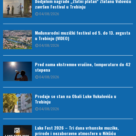
Dodjelom nagrade „Zlatni platan“ Zlatanu Vidoviću
završen Festival u Trebinju
04/08/2026
Međunarodni muzički festival od 5. do 13. avgusta
u Trebinju (VIDEO)
04/08/2026
Pred nama ekstremne vrućine, temperature do 42
stepena
04/08/2026
Prodaje se stan na Obali Luke Vukalovića u
Trebinju
04/08/2026
Lake Fest 2026 – Tri dana vrhunske muzike,
prirode i nezaboravne atmosfere u Nikšiću