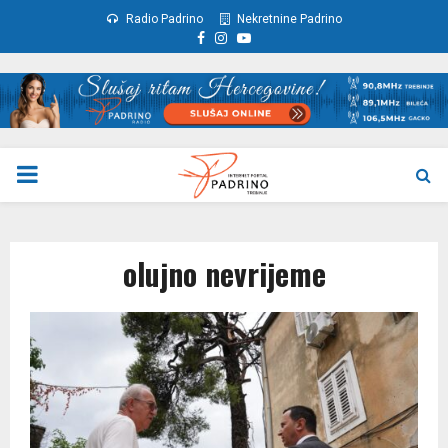
Radio Padrino
Nekretnine Padrino
Facebook
Instagram
Youtube
PRIMARY
MENU
olujno nevrijeme