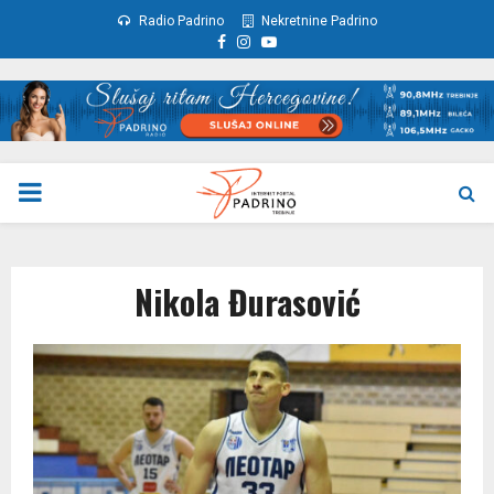
Radio Padrino
Nekretnine Padrino
Facebook
Instagram
Youtube
PRIMARY
MENU
Nikola Đurasović