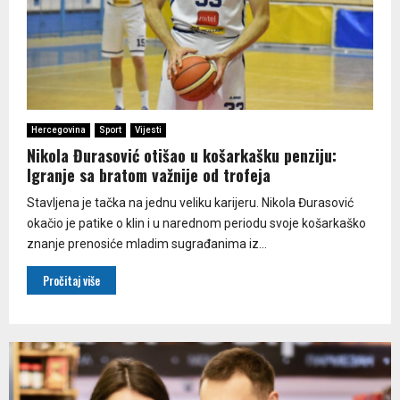
Hercegovina
Sport
Vijesti
Nikola Đurasović otišao u košarkašku penziju:
Igranje sa bratom važnije od trofeja
Stavljena je tačka na jednu veliku karijeru. Nikola Đurasović
okačio je patike o klin i u narednom periodu svoje košarkaško
znanje prenosiće mladim sugrađanima iz...
Pročitaj više