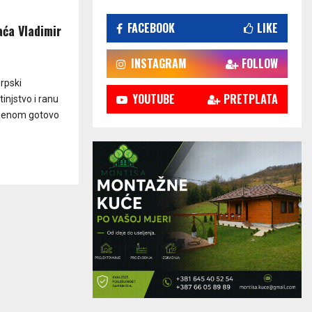
FACEBOOK
LIKE
aća Vladimir
INSTAGRAM
FOLLOW
srpski
YOUTUBE
PRETPLATA
injstvo i ranu
ljenom gotovo