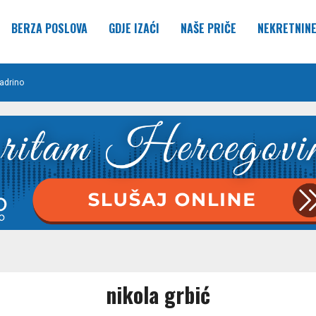
BERZA POSLOVA
GDJE IZAĆI
NAŠE PRIČE
NEKRETNIN
adrino
nikola grbić