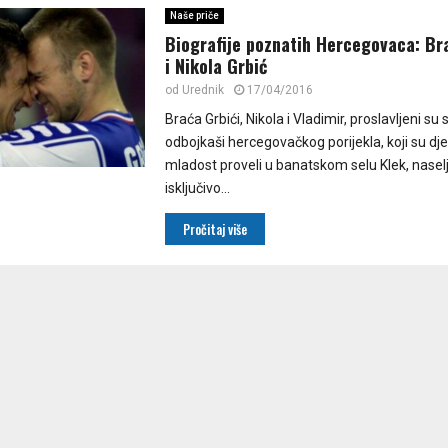
Naše priče
Biografije poznatih Hercegovaca: Br
i Nikola Grbić
od
Urednik
17/04/2016
Braća Grbići, Nikola i Vladimir, proslavljeni su 
odbojkaši hercegovačkog porijekla, koji su djet
mladost proveli u banatskom selu Klek, nase
isključivo...
Pročitaj više