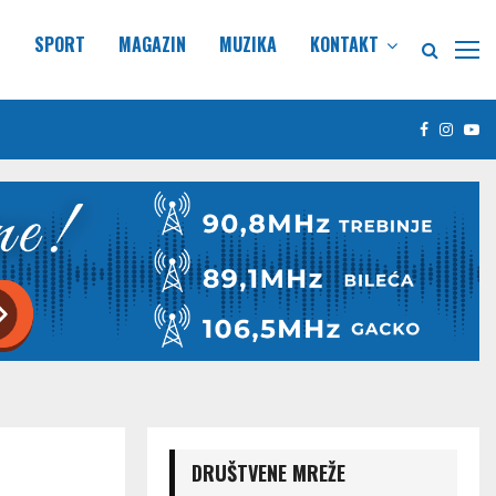
E
SPORT
MAGAZIN
MUZIKA
KONTAKT
Facebook
Insta
Yo
DRUŠTVENE MREŽE