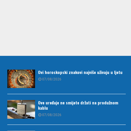
Ovi horoskopski znakovi najviše uživaju u ljetu
07/08/2026
Ove uređaje ne smijete držati na produžnom
kablu
07/08/2026