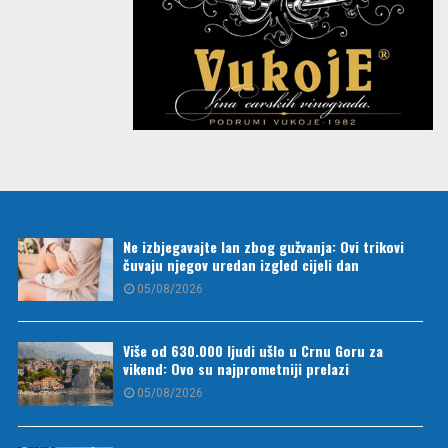
Ne izbjegavajte lan zbog gužvanja: Ovi trikovi
čuvaju njegov uredan izgled cijeli dan
05/08/2026
Više od 630.000 ljudi ušlo u Crnu Goru za
vikend: Ovo su najprometniji prelazi
05/08/2026