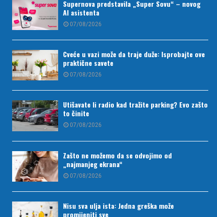
Supernova predstavila „Super Sovu“ – novog
AI asistenta
07/08/2026
Cveće u vazi može da traje duže: Isprobajte ove
praktične savete
07/08/2026
Utišavate li radio kad tražite parking? Evo zašto
to činite
07/08/2026
Zašto ne možemo da se odvojimo od
„najmanjeg ekrana“
07/08/2026
Nisu sva ulja ista: Jedna greška može
promijeniti sve