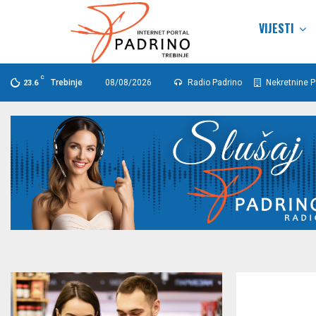
VIJESTI
C
Trebinje
08/08/2026
Radio Padrino
Nekretnine P
23.6