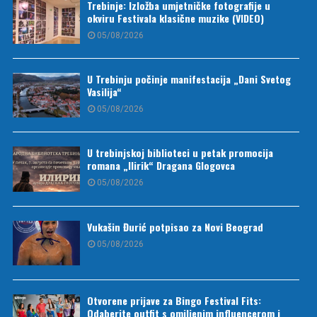
Trebinje: Izložba umjetničke fotografije u
okviru Festivala klasične muzike (VIDEO)
05/08/2026
U Trebinju počinje manifestacija „Dani Svetog
Vasilija“
05/08/2026
U trebinjskoj biblioteci u petak promocija
romana „Ilirik“ Dragana Glogovca
05/08/2026
Vukašin Đurić potpisao za Novi Beograd
05/08/2026
Otvorene prijave za Bingo Festival Fits:
Odaberite outfit s omiljenim influencerom i