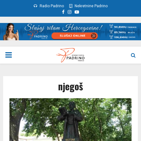
Radio Padrino
Nekretnine Padrino
Facebook
Instagram
Youtube
PRIMARY
MENU
njegoš