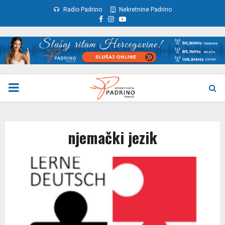
Radio Padrino
Nekretnine Padrino
Facebook
Instagram
Youtube
PRIMARY
MENU
njemački jezik