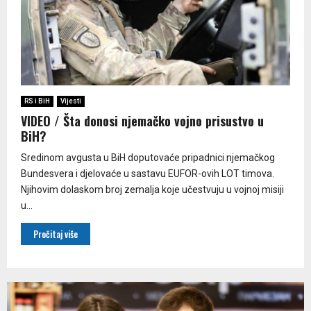
RS i BiH
Vijesti
VIDEO / Šta donosi njemačko vojno prisustvo u
BiH?
Sredinom avgusta u BiH doputovaće pripadnici njemačkog
Bundesvera i djelovaće u sastavu EUFOR-ovih LOT timova.
Njihovim dolaskom broj zemalja koje učestvuju u vojnoj misiji
u...
Pročitaj više