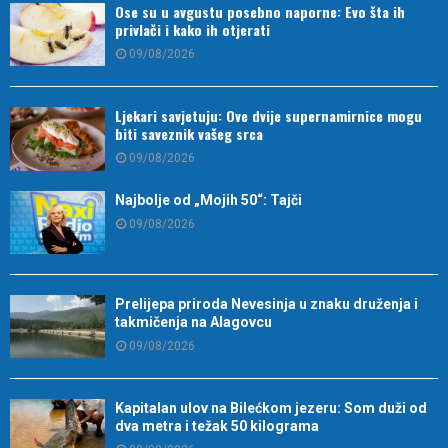
Ose su u avgustu posebno naporne: Evo šta ih
privlači i kako ih otjerati
09/08/2026
Ljekari savjetuju: Ove dvije supernamirnice mogu
biti saveznik vašeg srca
09/08/2026
Najbolje od „Mojih 50“: Tajči
09/08/2026
Prelijepa priroda Nevesinja u znaku druženja i
takmičenja na Alagovcu
09/08/2026
Kapitalan ulov na Bilećkom jezeru: Som duži od
dva metra i težak 50 kilograma