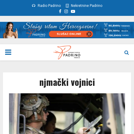
Radio Padrino
Nekretnine Padrino
Facebook
Instagram
Youtube
PRIMARY
MENU
njmački vojnici