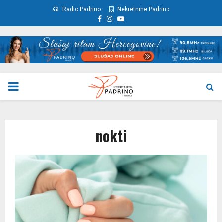
Radio Padrino
Nekretnine Padrino
Facebook
Instagram
Youtube
PRIMARY
MENU
nokti