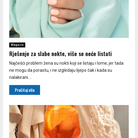
Magazin
Rješenje za slabe nokte, više se neće listati
Najčešći problem žena su nokti koji se listaju i lome, jer tada
ne mogu da porastu, i ne izgledaju lijepo čak i kada su
nalakirani....
Pročitaj više