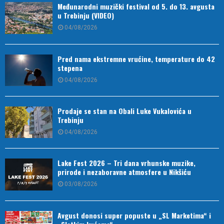
Međunarodni muzički festival od 5. do 13. avgusta
u Trebinju (VIDEO)
04/08/2026
Pred nama ekstremne vrućine, temperature do 42
stepena
04/08/2026
Prodaje se stan na Obali Luke Vukalovića u
Trebinju
04/08/2026
Lake Fest 2026 – Tri dana vrhunske muzike,
prirode i nezaboravne atmosfere u Nikšiću
03/08/2026
Avgust donosi super popuste u „SL Marketima“ i