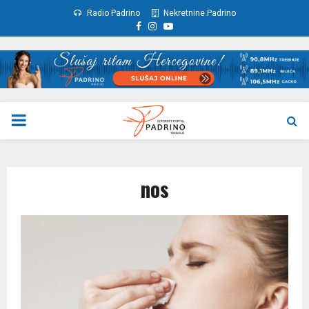
Radio Padrino
Nekretnine Padrino
Facebook
Instagram
Youtube
PRIMARY
MENU
nos