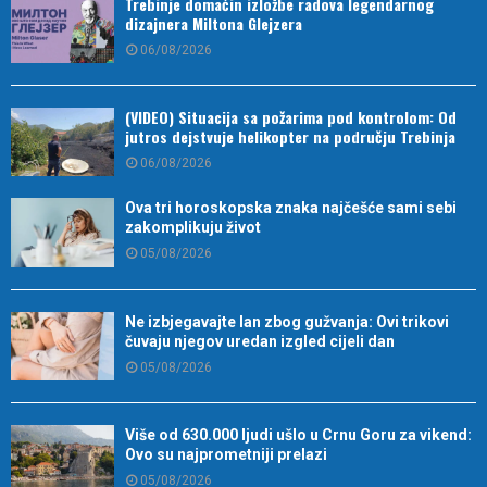
Trebinje domaćin izložbe radova legendarnog
dizajnera Miltona Glejzera
06/08/2026
(VIDEO) Situacija sa požarima pod kontrolom: Od
jutros dejstvuje helikopter na području Trebinja
06/08/2026
Ova tri horoskopska znaka najčešće sami sebi
zakomplikuju život
05/08/2026
Ne izbjegavajte lan zbog gužvanja: Ovi trikovi
čuvaju njegov uredan izgled cijeli dan
05/08/2026
Više od 630.000 ljudi ušlo u Crnu Goru za vikend:
Ovo su najprometniji prelazi
05/08/2026