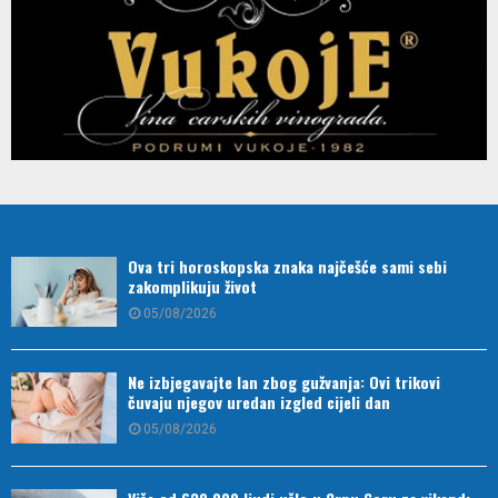
Ova tri horoskopska znaka najčešće sami sebi
zakomplikuju život
05/08/2026
Ne izbjegavajte lan zbog gužvanja: Ovi trikovi
čuvaju njegov uredan izgled cijeli dan
05/08/2026