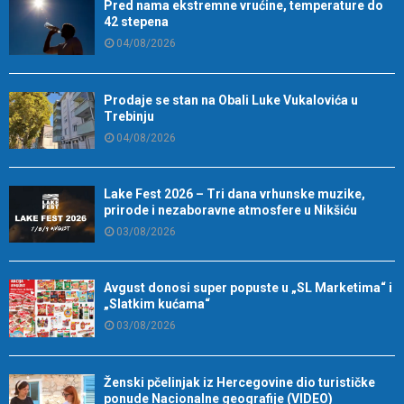
Pred nama ekstremne vrućine, temperature do
42 stepena
04/08/2026
Prodaje se stan na Obali Luke Vukalovića u
Trebinju
04/08/2026
Lake Fest 2026 – Tri dana vrhunske muzike,
prirode i nezaboravne atmosfere u Nikšiću
03/08/2026
Avgust donosi super popuste u „SL Marketima“ i
„Slatkim kućama“
03/08/2026
Ženski pčelinjak iz Hercegovine dio turističke
ponude Nacionalne geografije (VIDEO)