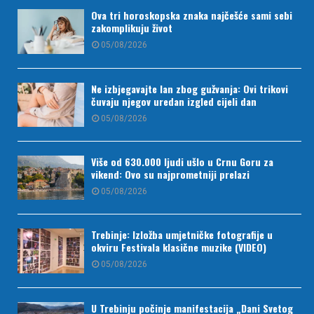
Ova tri horoskopska znaka najčešće sami sebi
zakomplikuju život
05/08/2026
Ne izbjegavajte lan zbog gužvanja: Ovi trikovi
čuvaju njegov uredan izgled cijeli dan
05/08/2026
Više od 630.000 ljudi ušlo u Crnu Goru za
vikend: Ovo su najprometniji prelazi
05/08/2026
Trebinje: Izložba umjetničke fotografije u
okviru Festivala klasične muzike (VIDEO)
05/08/2026
U Trebinju počinje manifestacija „Dani Svetog