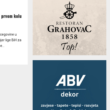
u prvom kolu
rcegovine u
jer lige BiH za
...