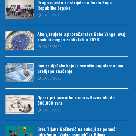
Drugo mjesto za strijelce u finalu Kupa
Republike Srpske
03/08/2026
Ako vjerujete u proročanstva Babe Vange, ovaj
znak bi mogao zablistati u 2026.
03/08/2026
Ime za dječake koje je sve više popularno ima
prelijepo značenje
03/08/2026
Oprez pri povratku s mora: Kazne idu do
500.000 evra
03/08/2026
Dres Tijane Bošković na aukciji za pomoć
udruženju “Vedar osmijeh“ iz Bileće