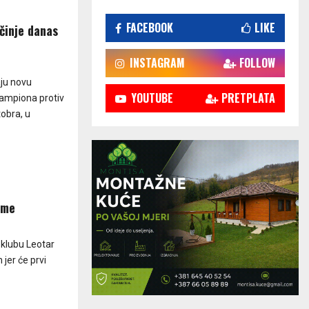
FACEBOOK
LIKE
činje danas
INSTAGRAM
FOLLOW
ju novu
YOUTUBE
PRETPLATA
ampiona protiv
tobra, u
eme
 klubu Leotar
jer će prvi