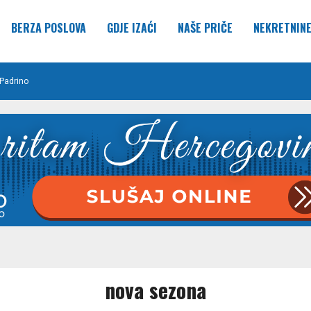
BERZA POSLOVA
GDJE IZAĆI
NAŠE PRIČE
NEKRETNIN
Padrino
nova sezona