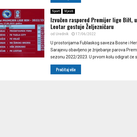
Sport
Vijesti
Izvučen raspored Premijer lige BiH, 
Leotar gostuje Željezničaru
od
Urednik
17/06/2022
U prostorijama Fublaskog saveza Bosne i He
Sarajevu obavljeno je žrijebanje parova Premi
sezonu 2022/2023. U prvom kolu odigrat će se
Pročitaj više