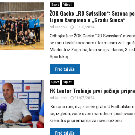
Sport
Vijesti
ŽOK Gacko „RD Swisslion“: Sezona po
Ligom šampiona u „Gradu Sunca“
od
Urednik
03/10/2024
Odbojkašice ŽOK Gacko “RD Swisslion” otvara
sezonu kvalifikacionom utakmicom za Ligu š
Mladosti iz Zagreba, koja se igra danas, 3. ok
Sportskoj...
Pročitaj više
Sport
Vijesti
FK Leotar Trebinje prvi počinje pripr
od
Urednik
01/07/2024
Ko rano rani, dvije sreće grabi. U Fudbalskom
se, izgleda, vode ovom narodnom poslovicom 
krenuti s pripremama za novu sezonu...
Pročitaj više