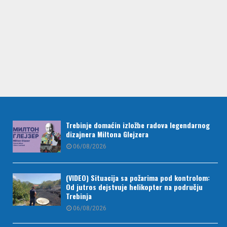
Trebinje domaćin izložbe radova legendarnog
dizajnera Miltona Glejzera
06/08/2026
(VIDEO) Situacija sa požarima pod kontrolom:
Od jutros dejstvuje helikopter na području
Trebinja
06/08/2026