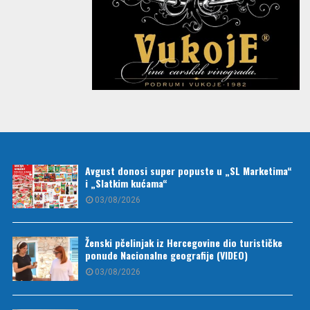
Avgust donosi super popuste u „SL Marketima“
i „Slatkim kućama“
03/08/2026
Ženski pčelinjak iz Hercegovine dio turističke
ponude Nacionalne geografije (VIDEO)
03/08/2026