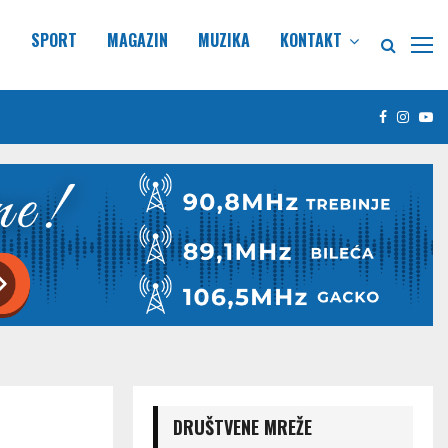
E
SPORT
MAGAZIN
MUZIKA
KONTAKT
Facebook
Insta
Yo
DRUŠTVENE MREŽE