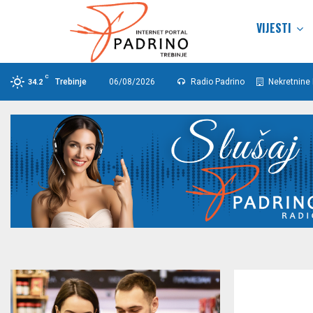
VIJESTI
C
Trebinje
06/08/2026
Radio Padrino
Nekretnine 
34.2