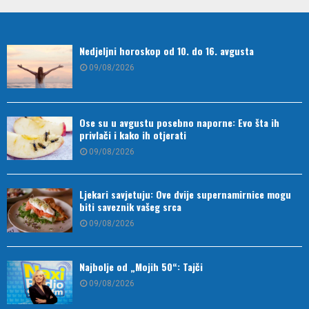
Nedjeljni horoskop od 10. do 16. avgusta
09/08/2026
Ose su u avgustu posebno naporne: Evo šta ih
privlači i kako ih otjerati
09/08/2026
Ljekari savjetuju: Ove dvije supernamirnice mogu
biti saveznik vašeg srca
09/08/2026
Najbolje od „Mojih 50“: Tajči
09/08/2026