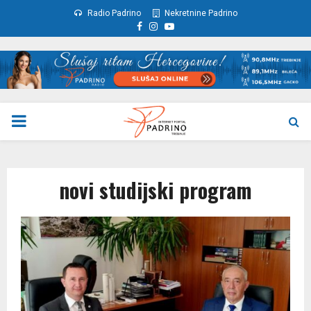
Radio Padrino
Nekretnine Padrino
Facebook
Instagram
Youtube
PRIMARY
MENU
novi studijski program