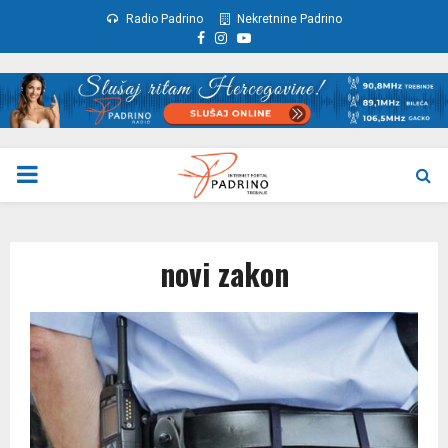
Radio Padrino
Nekretnine Padrino
Facebook
Instagram
Youtube
PRIMARY
MENU
novi zakon