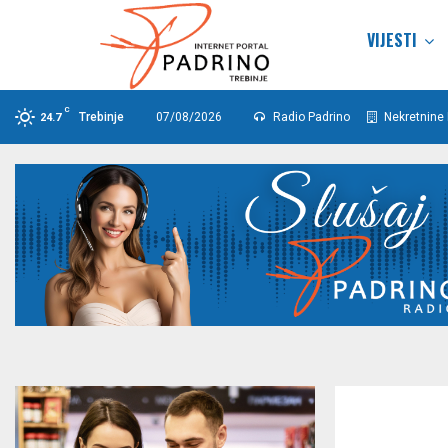
VIJESTI
C
Trebinje
07/08/2026
Radio Padrino
Nekretnine 
24.7