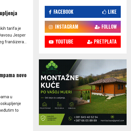
FACEBOOK
LIKE
upljenja
INSTAGRAM
FOLLOW
ih tarifa je
u Davosu Jesper
YOUTUBE
PRETPLATA
g franšizera...
pumpama novo
mpama u
Poskupljenje
međutim to