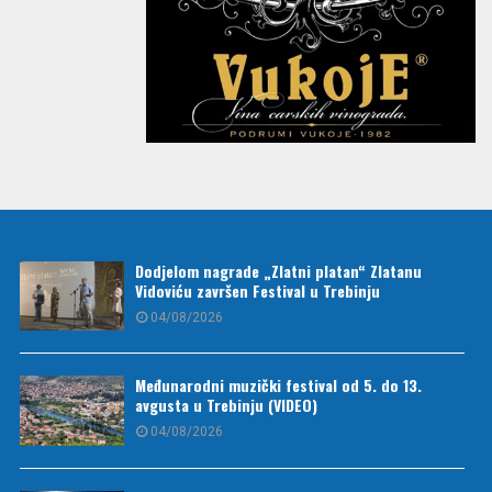
Dodjelom nagrade „Zlatni platan“ Zlatanu
Vidoviću završen Festival u Trebinju
04/08/2026
Međunarodni muzički festival od 5. do 13.
avgusta u Trebinju (VIDEO)
04/08/2026