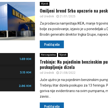
Vijesti
Omiljeni brend Srba upozorio na posk
od
Urednik
21/01/2025
Za prodavca namještaja IKЕA, manje trgovinsk
bolje za poslovanje, izjavio je u ponedeljak 
Brodin generalni direktor Ingka Grupe, najveće
Pročitaj više
Hercegovina
Vijesti
Trebinje: Na pojedinim benzinskim 
poskupljenje dizela
od
Urednik
21/08/2022
Juče ujutro je na pojedinim benzinskim pu
Trebinju litar dizela poskupio za 13 feninga. 
goriva nije evidentirano na svim pumpama, 
zavisi...
Pročitaj više