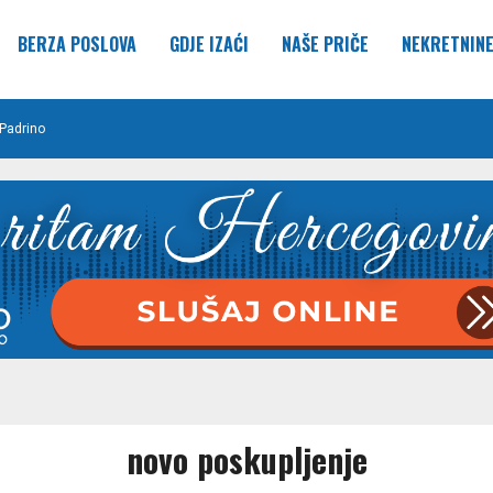
BERZA POSLOVA
GDJE IZAĆI
NAŠE PRIČE
NEKRETNIN
Padrino
novo poskupljenje