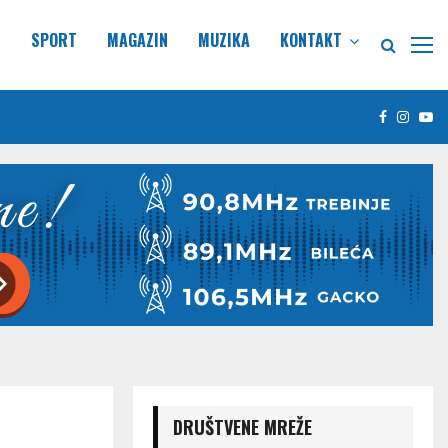
E
SPORT
MAGAZIN
MUZIKA
KONTAKT
Facebook
Insta
Yo
DRUŠTVENE MREŽE