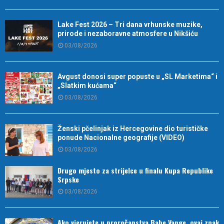
Lake Fest 2026 – Tri dana vrhunske muzike,
prirode i nezaboravne atmosfere u Nikšiću
03/08/2026
Avgust donosi super popuste u „SL Marketima“ i
„Slatkim kućama“
03/08/2026
Ženski pčelinjak iz Hercegovine dio turističke
ponude Nacionalne geografije (VIDEO)
03/08/2026
Drugo mjesto za strijelce u finalu Kupa Republike
Srpske
03/08/2026
Ako vjerujete u proročanstva Babe Vange, ovaj znak