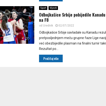
Sport
Vijesti
Odbojkašice Srbije pobijedile Kanadu
na F8
od
Urednik
02/07/2022
​Odbojkašice Srbije savladale su Kanadu rezu
pretposljednjem meču grupne faze Lige nacija
već obezbijedile plasman na finalni turnir tak
Rezultat po...
Pročitaj više