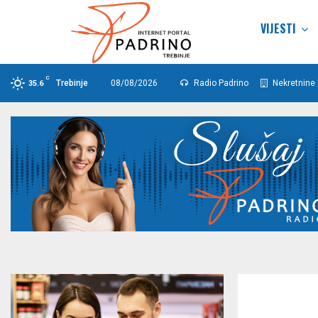
VIJESTI
C
Trebinje
08/08/2026
Radio Padrino
Nekretnine 
35.6