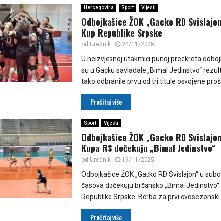
Hercegovina
Sport
Vijesti
Odbojkašice ŽOK „Gacko RD Svislajon“
Kup Republike Srpske
od
Urednik
24/11/2025
U neizvjesnoj utakmici punoj preokreta odboj
su u Gacku savladale „Bimal Jedinstvo“ rezult
tako odbranile prvu od tri titule osvojene prošl
Pročitaj više
Sport
Vijesti
Odbojkašice ŽOK „Gacko RD Svislajon“
Kupa RS dočekuju „Bimal Jedinstvo“
od
Urednik
19/11/2025
Odbojkašice ŽOK „Gacko RD Svislajon“ u subo
časova dočekuju brčansko „Bimal Jedinstvo“ 
Republike Srpske. Borba za prvi ovosezonski t
Pročitaj više