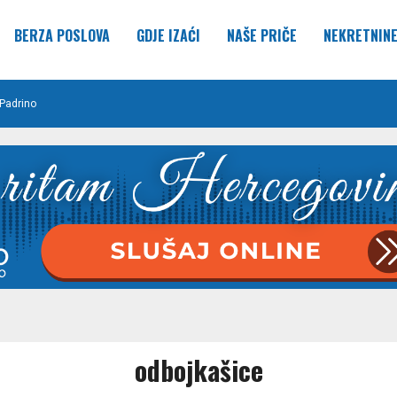
BERZA POSLOVA
GDJE IZAĆI
NAŠE PRIČE
NEKRETNIN
Padrino
odbojkašice