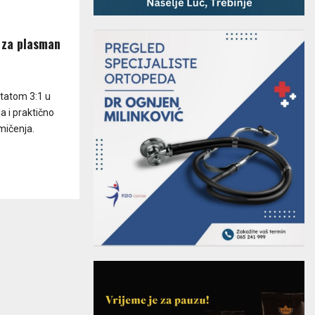
 za plasman
ltatom 3:1 u
 i praktično
mičenja.