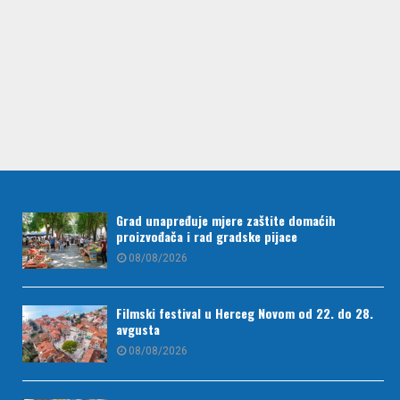
Grad unapređuje mjere zaštite domaćih
proizvođača i rad gradske pijace
08/08/2026
Filmski festival u Herceg Novom od 22. do 28.
avgusta
08/08/2026