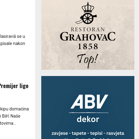
lasiravši se u
spisale nakon
remijer lige
ekipu domaćina
e BiH. Naše
tovima...