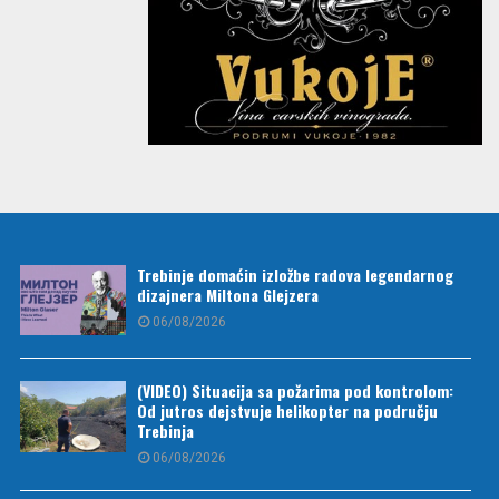
Trebinje domaćin izložbe radova legendarnog
dizajnera Miltona Glejzera
06/08/2026
(VIDEO) Situacija sa požarima pod kontrolom:
Od jutros dejstvuje helikopter na području
Trebinja
06/08/2026