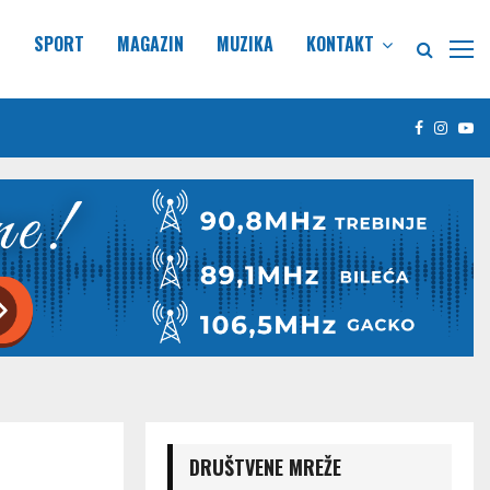
E
SPORT
MAGAZIN
MUZIKA
KONTAKT
Facebook
Insta
Yo
DRUŠTVENE MREŽE