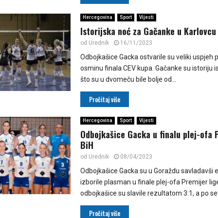
Hercegovina
Sport
Vijesti
Istorijska noć za Gačanke u Karlovcu
od
Urednik
16/11/2023
Odbojkašice Gacka ostvarile su veliki uspjeh p
osminu finala CEV kupa. Gačanke su istoriju i
što su u dvomeču bile bolje od...
Pročitaj više
Hercegovina
Sport
Vijesti
Odbojkašice Gacka u finalu plej-ofa P
BiH
od
Urednik
08/04/2023
Odbojkašice Gacka su u Goraždu savladavši 
izborile plasman u finale plej-ofa Premijer lig
odbojkašice su slavile rezultatom 3:1, a po se
Pročitaj više