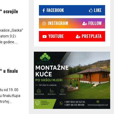
FACEBOOK
LIKE
 osvojile
INSTAGRAM
FOLLOW
kašice „Gacka“
YOUTUBE
PRETPLATA
atom 3:2 i
e godine....
 u finalu
tu od 19. 00
u finalu Kupa
rofej...