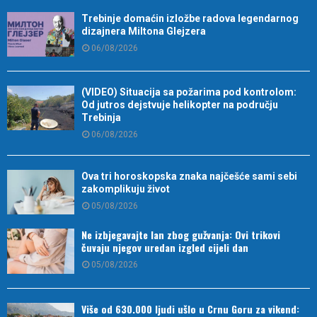
Trebinje domaćin izložbe radova legendarnog
dizajnera Miltona Glejzera
06/08/2026
(VIDEO) Situacija sa požarima pod kontrolom:
Od jutros dejstvuje helikopter na području
Trebinja
06/08/2026
Ova tri horoskopska znaka najčešće sami sebi
zakomplikuju život
05/08/2026
Ne izbjegavajte lan zbog gužvanja: Ovi trikovi
čuvaju njegov uredan izgled cijeli dan
05/08/2026
Više od 630.000 ljudi ušlo u Crnu Goru za vikend: