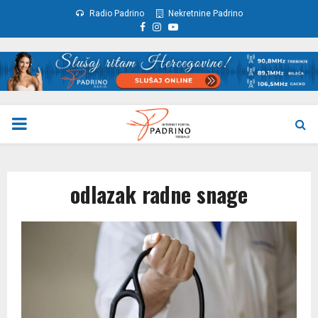
Radio Padrino
Nekretnine Padrino
Facebook
Instagram
Youtube
PRIMARY
MENU
odlazak radne snage