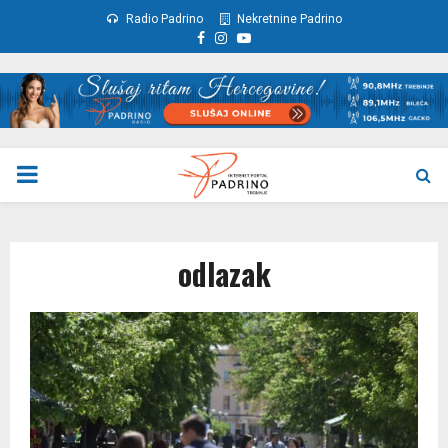
Radio Padrino
Nekretnine Padrino
Facebook
Instagram
Youtube
PRIMARY
MENU
odlazak