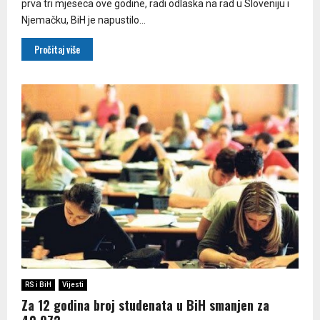
prva tri mjeseca ove godine, radi odlaska na rad u Sloveniju i
Njemačku, BiH je napustilo...
Pročitaj više
RS i BiH
Vijesti
Za 12 godina broj studenata u BiH smanjen za