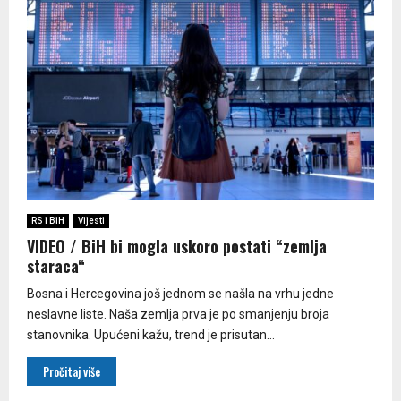
RS i BiH
Vijesti
VIDEO / BiH bi mogla uskoro postati “zemlja
staraca“
Bosna i Hercegovina još jednom se našla na vrhu jedne
neslavne liste. Naša zemlja prva je po smanjenju broja
stanovnika. Upućeni kažu, trend je prisutan...
Pročitaj više