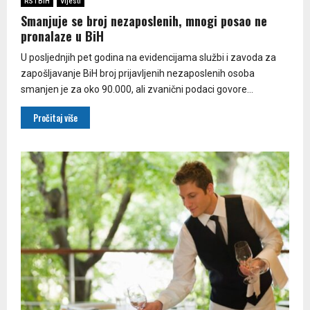
RS i BiH
Vijesti
Smanjuje se broj nezaposlenih, mnogi posao ne
pronalaze u BiH
U posljednjih pet godina na evidencijama službi i zavoda za
zapošljavanje BiH broj prijavljenih nezaposlenih osoba
smanjen je za oko 90.000, ali zvanični podaci govore...
Pročitaj više