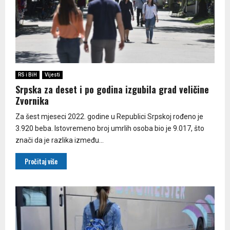
RS i BiH
Vijesti
Srpska za deset i po godina izgubila grad veličine
Zvornika
Za šest mjeseci 2022. godine u Republici Srpskoj rođeno je
3.920 beba. Istovremeno broj umrlih osoba bio je 9.017, što
znači da je razlika između...
Pročitaj više