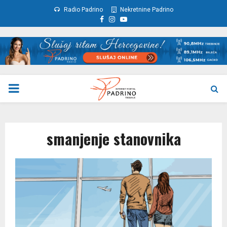
Radio Padrino
Nekretnine Padrino
Facebook
Instagram
Youtube
PRIMARY
MENU
smanjenje stanovnika