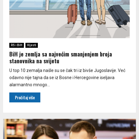
RS i BiH
Vijesti
BiH je zemlja sa najvećim smanjenjem broja
stanovnika na svijetu
U top 10 zemalja našle su se čak tri iz bivše Jugoslavije. Već
odavno nije tajna da se iz Bosne i Hercegovine iseljava
alarmantno mnogo...
Pročitaj više