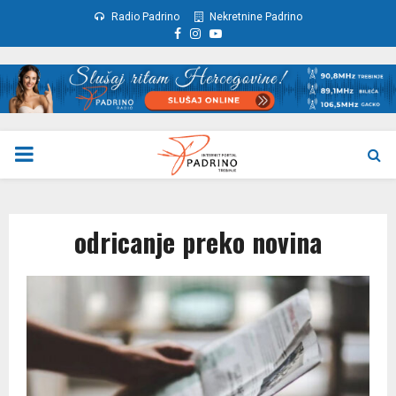
Radio Padrino
Nekretnine Padrino
Facebook
Instagram
Youtube
PRIMARY
MENU
odricanje preko novina