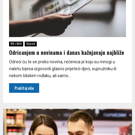
RS i BiH
Vijesti
Odricanjem u novinama i danas kažnjavaju najbliže
Odreći ću te se preko novina, rečenica je koju su mnogi u
naletu bijesa izgovorili glasno prijeteći djeci, supružniku ili
nekom bliskim rođaku, ali samo...
Pročitaj više