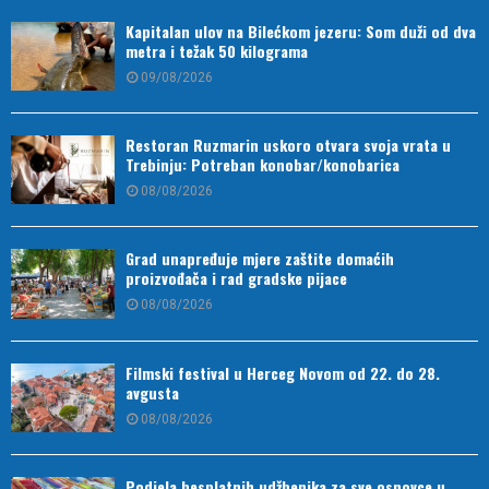
Kapitalan ulov na Bilećkom jezeru: Som duži od dva
metra i težak 50 kilograma
09/08/2026
Restoran Ruzmarin uskoro otvara svoja vrata u
Trebinju: Potreban konobar/konobarica
08/08/2026
Grad unapređuje mjere zaštite domaćih
proizvođača i rad gradske pijace
08/08/2026
Filmski festival u Herceg Novom od 22. do 28.
avgusta
08/08/2026
Podjela besplatnih udžbenika za sve osnovce u