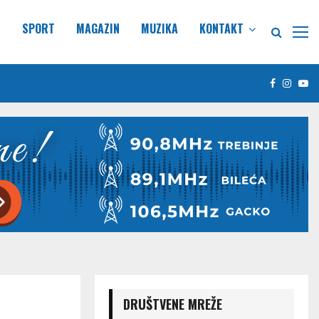
E
SPORT
MAGAZIN
MUZIKA
KONTAKT
Facebook
Insta
Yo
DRUŠTVENE MREŽE