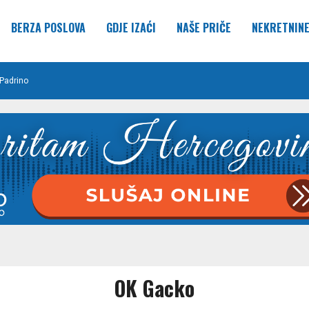
BERZA POSLOVA
GDJE IZAĆI
NAŠE PRIČE
NEKRETNIN
Padrino
OK Gacko