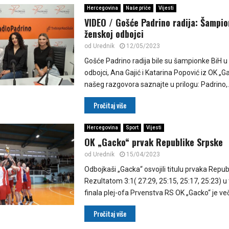
Hercegovina
Naše priče
Vijesti
VIDEO / Gošće Padrino radija: Šampio
ženskoj odbojci
od
Urednik
12/05/2023
Gošće Padrino radija bile su šampionke BiH u
odbojci, Ana Gajić i Katarina Popović iz OK „Ga
našeg razgovora saznajte u prilogu: Padrino,..
Pročitaj više
Hercegovina
Sport
Vijesti
OK „Gacko“ prvak Republike Srpske
od
Urednik
15/04/2023
Odbojkaši „Gacka“ osvojili titulu prvaka Repub
Rezultatom 3:1( 27:29, 25:15, 25:17, 25:23) u 
finala plej-ofa Prvenstva RS OK „Gacko“ je več
Pročitaj više