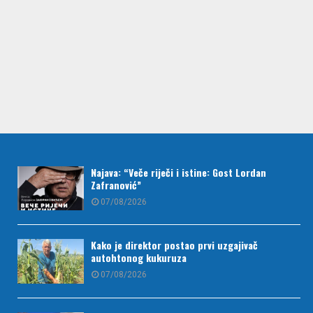
Najava: “Veče riječi i istine: Gost Lordan
Zafranović”
07/08/2026
Kako je direktor postao prvi uzgajivač
autohtonog kukuruza
07/08/2026