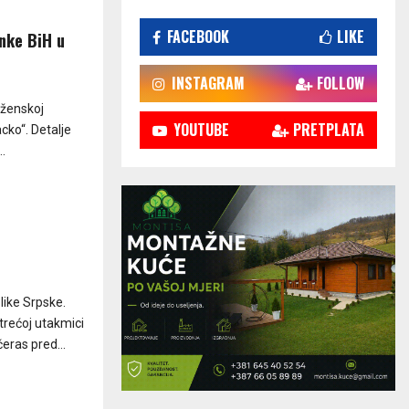
FACEBOOK
LIKE
nke BiH u
INSTAGRAM
FOLLOW
 ženskoj
YOUTUBE
PRETPLATA
cko“. Detalje
.
like Srpske.
trećoj utakmici
eras pred...