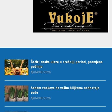
Četiri znaka ulaze u srećniji period, promjene
počinju
04/08/2026
Sedam znakova da vašim biljkama nedostaje
vode
04/08/2026