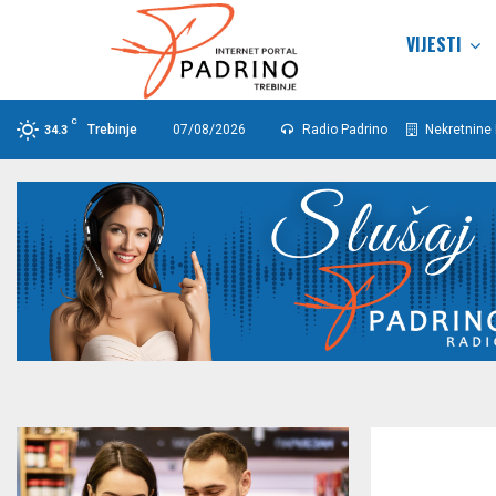
VIJESTI
C
Trebinje
07/08/2026
Radio Padrino
Nekretnine 
34.3