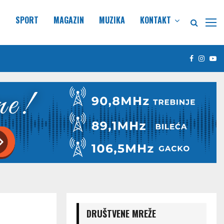
E
SPORT
MAGAZIN
MUZIKA
KONTAKT
Facebook
Insta
Yo
DRUŠTVENE MREŽE