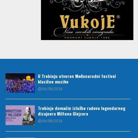
U Trebinju otvoren Međunarodni festival
klasične muzike
06/08/2026
Trebinje domaćin izložbe radova legendarnog
dizajnera Miltona Glejzera
06/08/2026