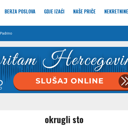
BERZA POSLOVA
GDJE IZAĆI
NAŠE PRIČE
NEKRETNIN
Padrino
okrugli sto