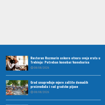
Restoran Ruzmarin uskoro otvara svoja vrata u
Trebinju: Potreban konobar/konobarica
08/08/2026
Grad unapređuje mjere zaštite domaćih
proizvođača i rad gradske pijace
08/08/2026