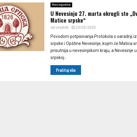
Hercegovina
U Nevesinju 27. marta okrugli sto „D
Matice srpske“
od
Urednik
23/03/2025
Povodom potpisivanja Protokola o saradnji 
srpske i Opštine Nevesinje, kojim će Matica sr
prisutnija u nevesinjskom kraju, a Nevesinje u
srpskoj...
Pročitaj više