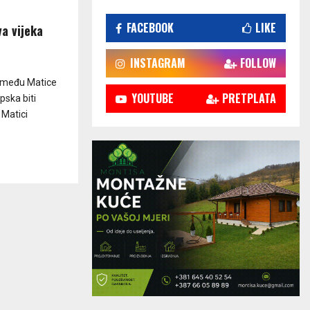
FACEBOOK
LIKE
va vijeka
INSTAGRAM
FOLLOW
između Matice
YOUTUBE
PRETPLATA
pska biti
 Matici