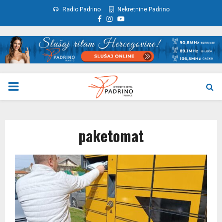
Radio Padrino
Nekretnine Padrino
Facebook
Instagram
Youtube
PRIMARY
MENU
paketomat