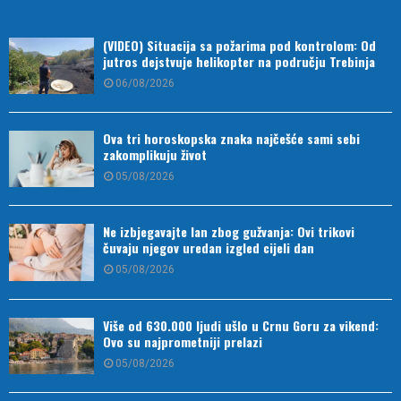
(VIDEO) Situacija sa požarima pod kontrolom: Od
jutros dejstvuje helikopter na području Trebinja
06/08/2026
Ova tri horoskopska znaka najčešće sami sebi
zakomplikuju život
05/08/2026
Ne izbjegavajte lan zbog gužvanja: Ovi trikovi
čuvaju njegov uredan izgled cijeli dan
05/08/2026
Više od 630.000 ljudi ušlo u Crnu Goru za vikend:
Ovo su najprometniji prelazi
05/08/2026