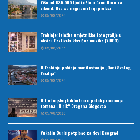
Više od 630.000 ljudi ušlo u Crnu Goru za
vikend: Ovo su najprometniji prelazi
05/08/2026
Trebinje: Izložba umjetničke fotografije u
okviru Festivala klasične muzike (VIDEO)
05/08/2026
U Trebinju počinje manifestacija „Dani Svetog
Vasilija“
05/08/2026
U trebinjskoj biblioteci u petak promocija
romana „Ilirik“ Dragana Glogovca
05/08/2026
Vukašin Đurić potpisao za Novi Beograd