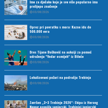
Ime za dječake koje je sve više popularno ima
prelijepo značenje
03/08/2026
Oprez pri povratku s mora: Kazne idu do
500.000 evra
03/08/2026
Dres Tijane Bošković na aukciji za pomoć
udruženju “Vedar osmijeh“ iz Bileće
03/08/2026
Lokalizovani požari na području Trebinja
03/08/2026
Završen „3×3 Trebinje 2026“: Ekipa iz Herceg
Novog osvojila seniorski, Trebinjci juniorski