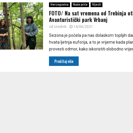
Hercegovina
Naše priče
Vijesti
FOTO/ Na sat vremena od Trebinja ot
Avanturistički park Vrbanj
od
Urednik
14/06/2021
Sezona je počela pa nas dolaskom toplijih d
hvata ljetnja euforija, a to je vrijeme kada pl
provesti odmor, kako iskoristiti slobodno vrije
Pročitaj više