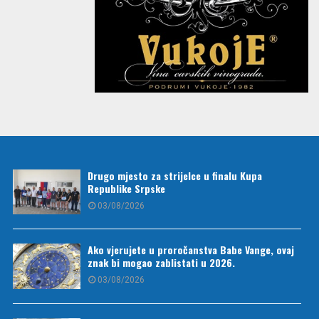
Drugo mjesto za strijelce u finalu Kupa
Republike Srpske
03/08/2026
Ako vjerujete u proročanstva Babe Vange, ovaj
znak bi mogao zablistati u 2026.
03/08/2026