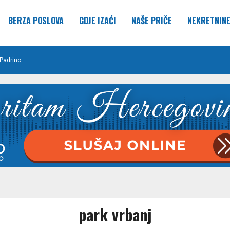
BERZA POSLOVA
GDJE IZAĆI
NAŠE PRIČE
NEKRETNIN
Padrino
park vrbanj