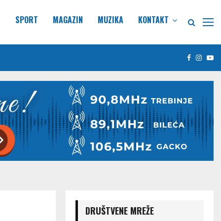
E
SPORT
MAGAZIN
MUZIKA
KONTAKT
Facebook
Insta
Yo
DRUŠTVENE MREŽE