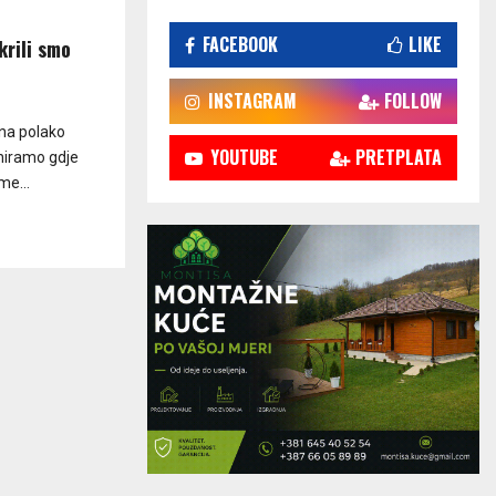
FACEBOOK
LIKE
krili smo
INSTAGRAM
FOLLOW
ana polako
YOUTUBE
PRETPLATA
aniramo gdje
me...