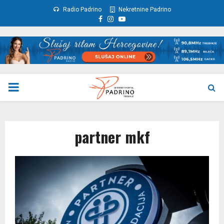
Radio Padrino
Nekretnine Padrino
Facebook
Instagram
Youtube
PRIMARY
MENU
partner mkf