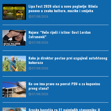
Lipa Fest 2026 ulazi u novo poglavlje: Bileća
ponovo u znaku kulture, muzike i smijeha
07/08/2026
Najava: “Veče riječi i istine: Gost Lordan
Zafranović”
07/08/2026
Kako je direktor postao prvi uzgajivač autohtonog
kukuruza
07/08/2026
Ko sve ima pravo na povrat PDV-a za kupovinu
prvog stana?
07/08/2026
Srpska bogatija za 27 najmlađih stanovnika: U