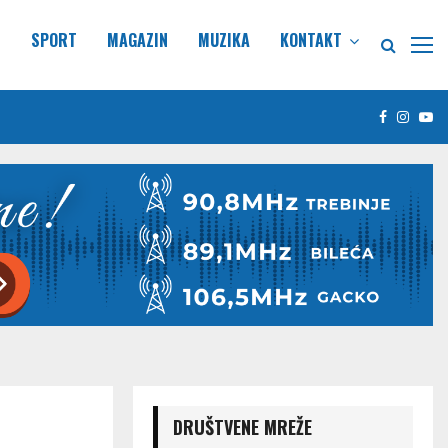
E
SPORT
MAGAZIN
MUZIKA
KONTAKT
Facebook
Insta
Yo
DRUŠTVENE MREŽE