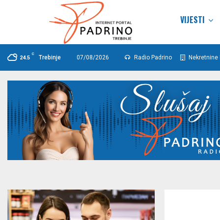
VIJESTI
C
Trebinje
07/08/2026
Radio Padrino
Nekretnine 
24.5