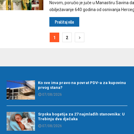
Novom, poručio je juče u Manastiru Savina da
obilježavanje 640 godina od osnivanja Herceg
Pročitaj više
ija
1
2
Ko sve ima pravo na povrat PDV-a za kupovinu
prvog stana?
07/08/2026
Srpska bogatija za 27 najmlađih stanovnika: U
Trebinju dva dječaka
07/08/2026