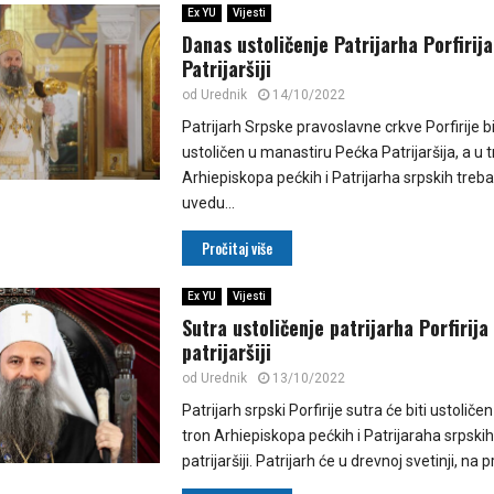
Ex YU
Vijesti
Danas ustoličenje Patrijarha Porfirij
Patrijaršiji
od
Urednik
14/10/2022
Patrijarh Srpske pravoslavne crkve Porfirije 
ustoličen u manastiru Pećka Patrijaršija, a u 
Arhiepiskopa pećkih i Patrijarha srpskih treba
uvedu...
Pročitaj više
Ex YU
Vijesti
Sutra ustoličenje patrijarha Porfirija
patrijaršiji
od
Urednik
13/10/2022
Patrijarh srpski Porfirije sutra će biti ustoličen
tron Arhiepiskopa pećkih i Patrijaraha srpski
patrijaršiji. Patrijarh će u drevnoj svetinji, na p