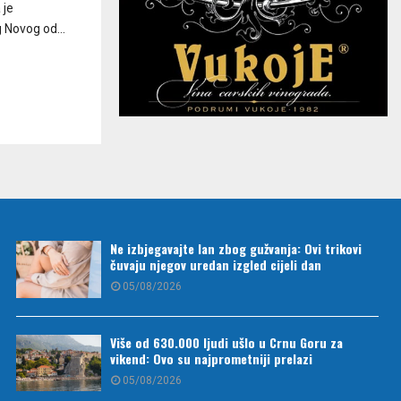
 je
 Novog od...
Ne izbjegavajte lan zbog gužvanja: Ovi trikovi
čuvaju njegov uredan izgled cijeli dan
05/08/2026
Više od 630.000 ljudi ušlo u Crnu Goru za
vikend: Ovo su najprometniji prelazi
05/08/2026