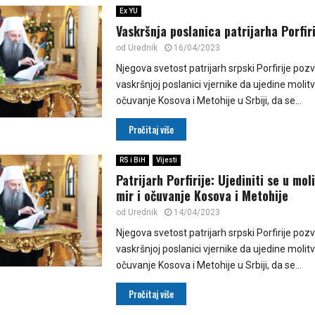
Ex YU
Vaskršnja poslanica patrijarha Porfiri
od
Urednik
16/04/2023
Njegova svetost patrijarh srpski Porfirije pozv
vaskršnjoj poslanici vjernike da ujedine molitv
očuvanje Kosova i Metohije u Srbiji, da se...
Pročitaj više
RS i BiH
Vijesti
Patrijarh Porfirije: Ujediniti se u mo
mir i očuvanje Kosova i Metohije
od
Urednik
14/04/2023
Njegova svetost patrijarh srpski Porfirije pozv
vaskršnjoj poslanici vjernike da ujedine molitv
očuvanje Kosova i Metohije u Srbiji, da se...
Pročitaj više