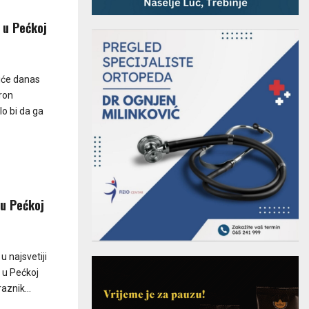
a u Pećkoj
biće danas
tron
lo bi da ga
 u Pećkoj
 u najsvetiji
h u Pećkoj
raznik...