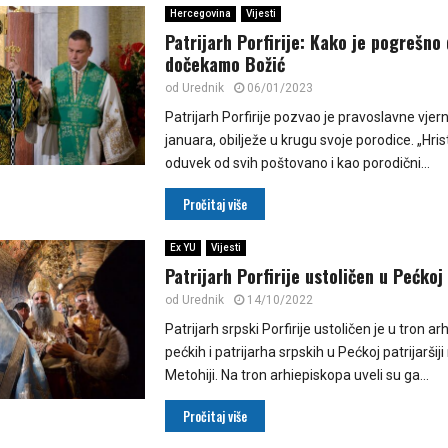
Hercegovina
Vijesti
Patrijarh Porfirije: Kako je pogrešno
dočekamo Božić
od
Urednik
06/01/2023
Patrijarh Porfirije pozvao je pravoslavne vjerni
januara, obilježe u krugu svoje porodice. „Hri
oduvek od svih poštovano i kao porodični...
Pročitaj više
Ex YU
Vijesti
Patrijarh Porfirije ustoličen u Pećkoj 
od
Urednik
14/10/2022
Patrijarh srpski Porfirije ustoličen je u tron a
pećkih i patrijarha srpskih u Pećkoj patrijaršij
Metohiji. Na tron arhiepiskopa uveli su ga...
Pročitaj više