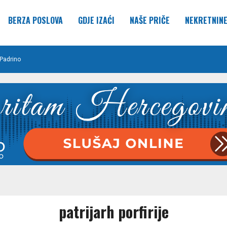
BERZA POSLOVA
GDJE IZAĆI
NAŠE PRIČE
NEKRETNIN
Padrino
patrijarh porfirije