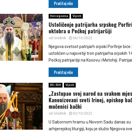
Pročitaj više
Hercegovina
Vijesti
Ustoličenje patrijarha srpskog Porfiri
oktobra u Pećkoj patrijaršiji
od
Urednik
06/10/2022
Njegova svetost patrijarh srpski Porfirije bić
ustoličen u najsvetiji tron patrijarha srpskih 1
Pećkoj patrijaršiji na Kosovu i Metohiji. Patrijar
Pročitaj više
RS i BiH
Vijesti
„Zastupao svoj narod na svakom mje
Kanonizovani sveti Irinej, episkop bač
mučenici bački
od
Urednik
02/10/2022
U Sabornom hramu u Novom Sadu danas su 
arhijerejskoj liturgiji, koju je služio Njegova sv