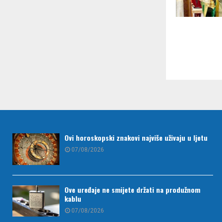
Paginac
članaka
Ovi horoskopski znakovi najviše uživaju u ljetu
07/08/2026
Ove uređaje ne smijete držati na produžnom
kablu
07/08/2026