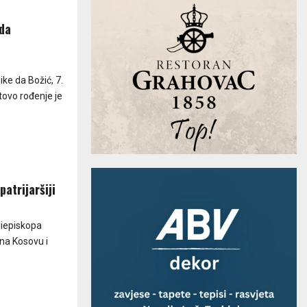
 da
ke da Božić, 7.
stovo rođenje je
patrijaršiji
rhiepiskopa
i na Kosovu i