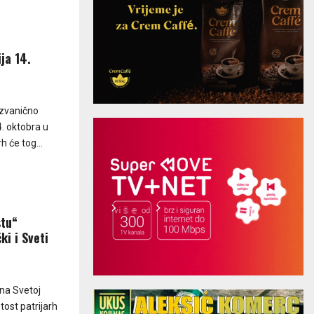
ja 14.
e zvanično
4. oktobra u
h će tog...
stu“
ki i Sveti
na Svetoj
etost patrijarh