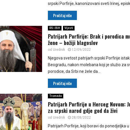
srpski Porfirije, kanonizovani sveti Irinej, episk
Pročitaj više
RS i BiH
Vijesti
Patrijarh Porfirije: Brak i porodica m
žene – božiji blagoslov
od
Urednik
12/09/2022
Njegova svetost patrijarh srpski Porfirije istak
Beogradu, nakon molebana koji je služio za sv
porodice, da Srbi ne žele da...
Pročitaj više
Tromeđa
Patrijarh Porfirije u Herceg Novom: J
za srpski narod gdje god da živi
od
Urednik
28/08/2022
Patrijarh Porfirije, koji boravi do ponedjeljka 