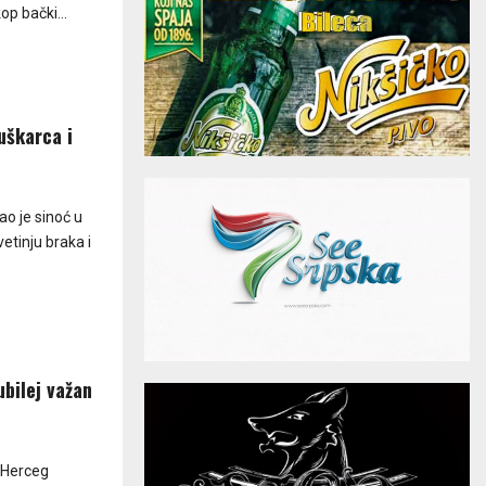
op bački...
uškarca i
ao je sinoć u
etinju braka i
ubilej važan
u Herceg