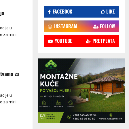
FACEBOOK
LIKE
ja
INSTAGRAM
FOLLOW
ao je u
e za mir i
YOUTUBE
PRETPLATA
litvama za
ao je u
e za mir i