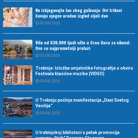
Ne izbjegavajte lan zbog gužvanja: Ovi trikovi
čuvaju njegov uredan izgled cijeli dan
05/08/2026
Više od 630.000 ljudi ušlo u Crnu Goru za vikend:
Ovo su najprometniji prelazi
05/08/2026
Trebinje: Izložba umjetničke fotografije u okviru
Festivala klasične muzike (VIDEO)
05/08/2026
U Trebinju počinje manifestacija „Dani Svetog
Vasilija“
05/08/2026
U trebinjskoj biblioteci u petak promocija
romana „Ilirik“ Dragana Glogovca