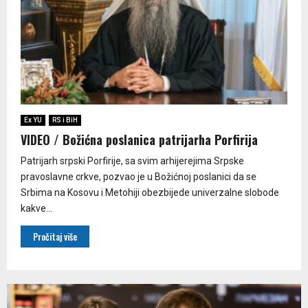
Ex YU
RS i BiH
VIDEO / Božićna poslanica patrijarha Porfirija
Patrijarh srpski Porfirije, sa svim arhijerejima Srpske
pravoslavne crkve, pozvao je u Božićnoj poslanici da se
Srbima na Kosovu i Metohiji obezbijede univerzalne slobode
kakve...
Pročitaj više