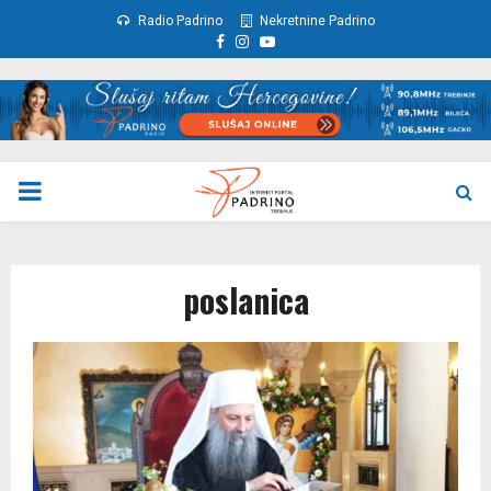
Radio Padrino
Nekretnine Padrino
Facebook
Instagram
Youtube
PRIMARY
MENU
poslanica