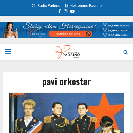
Radio Padrino
Nekretnine Padrino
Facebook
Instagram
Youtube
PRIMARY
MENU
pavi orkestar