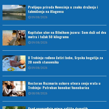
Prelijepa priroda Nevesinja u znaku druženja i
takmičenja na Alagovcu
09/08/2026
Kapitalan ulov na Bilećkom jezeru: Som duži od dva
metra i težak 50 kilograma
09/08/2026
U Trebinju rođene četiri bebe, Srpska bogatija za
20 novih stanovnika
09/08/2026
Restoran Ruzmarin uskoro otvara svoja vrata u
Trebinju: Potreban konobar/konobarica
08/08/2026
Grad unapređuje mjere zaštite domaćih