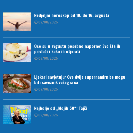
Nedjeljni horoskop od 10. do 16. avgusta
09/08/2026
Ose su u avgustu posebno naporne: Evo šta ih
privlači i kako ih otjerati
09/08/2026
Ljekari savjetuju: Ove dvije supernamirnice mogu
biti saveznik vašeg srca
09/08/2026
Najbolje od „Mojih 50“: Tajči
09/08/2026