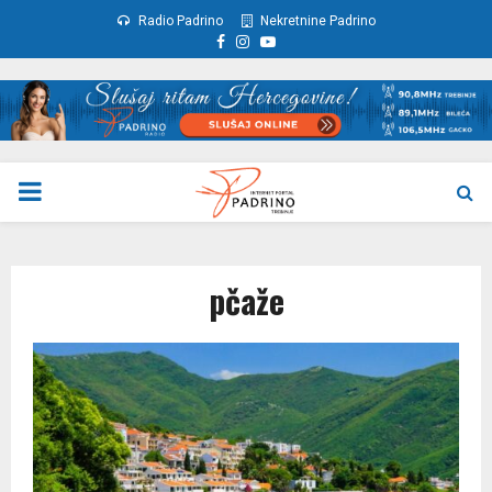
Radio Padrino
Nekretnine Padrino
Facebook
Instagram
Youtube
PRIMARY
MENU
pčaže