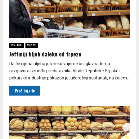
RS i BiH
Vijesti
Jeftiniji hljeb daleko od trpeze
Da će cijena hljeba još neko vrijeme biti glavna tema
razgovora između predstavnika Vlade Republike Srpske i
pekarske industrije pokazao je jučerašnji sastanak, na kojem...
Pročitaj više