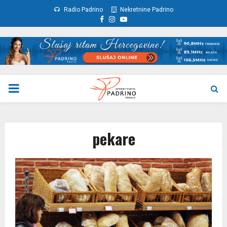
Radio Padrino
Nekretnine Padrino
Facebook
Instagram
Youtube
PRIMARY
MENU
pekare