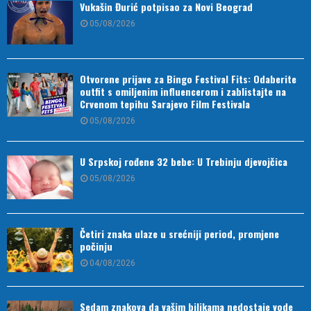
Vukašin Đurić potpisao za Novi Beograd
05/08/2026
Otvorene prijave za Bingo Festival Fits: Odaberite
outfit s omiljenim influencerom i zablistajte na
Crvenom tepihu Sarajevo Film Festivala
05/08/2026
U Srpskoj rođene 32 bebe: U Trebinju djevojčica
05/08/2026
Četiri znaka ulaze u srećniji period, promjene
počinju
04/08/2026
Sedam znakova da vašim biljkama nedostaje vode