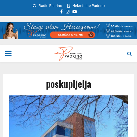
Radio Padrino
Nekretnine Padrino
Facebook
Instagram
Youtube
PRIMARY
MENU
poskupljelja