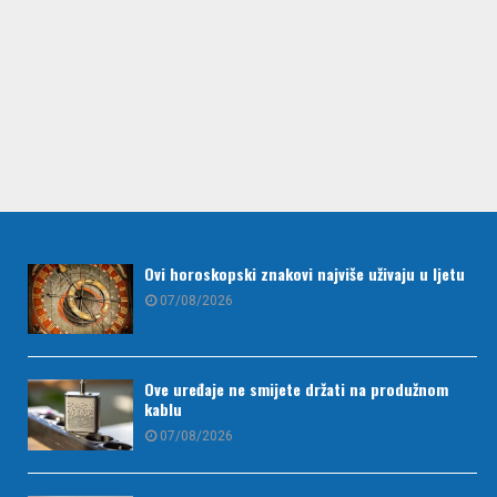
Ovi horoskopski znakovi najviše uživaju u ljetu
07/08/2026
Ove uređaje ne smijete držati na produžnom
kablu
07/08/2026