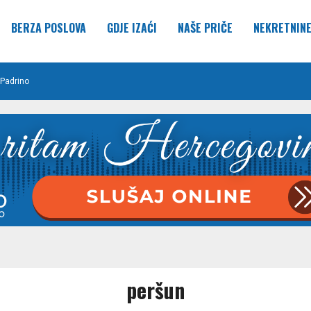
BERZA POSLOVA
GDJE IZAĆI
NAŠE PRIČE
NEKRETNIN
Padrino
peršun