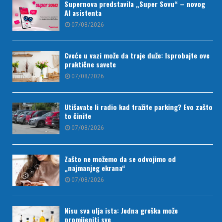
Supernova predstavila „Super Sovu“ – novog
AI asistenta
07/08/2026
Cveće u vazi može da traje duže: Isprobajte ove
praktične savete
07/08/2026
Utišavate li radio kad tražite parking? Evo zašto
to činite
07/08/2026
Zašto ne možemo da se odvojimo od
„najmanjeg ekrana“
07/08/2026
Nisu sva ulja ista: Jedna greška može
promijeniti sve