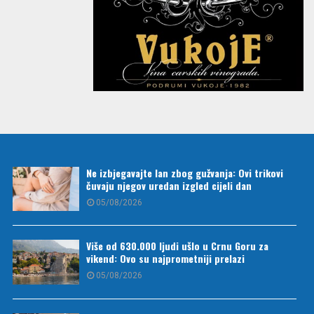
Ne izbjegavajte lan zbog gužvanja: Ovi trikovi
čuvaju njegov uredan izgled cijeli dan
05/08/2026
Više od 630.000 ljudi ušlo u Crnu Goru za
vikend: Ovo su najprometniji prelazi
05/08/2026