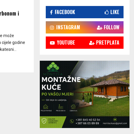
FACEBOOK
LIKE
rbonom i
INSTAGRAM
FOLLOW
 se može
YOUTUBE
PRETPLATA
cijele godine
katesni...