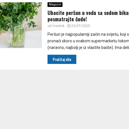
Magazin
Ubacite peršun u vodu sa sodom bika
posmatrajte čudo!
od
Urednik
23/07/2025
Peršun je najpopularniji začin na svijetu, koji
pronaći skoro u svakom supermarketu tokom 
(naravno, najbolji je iz vlastite bašte). Ima deli
Pročitaj više