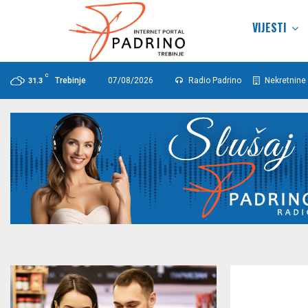
VIJESTI
C
Trebinje
07/08/2026
Radio Padrino
Nekretnine 
31.3