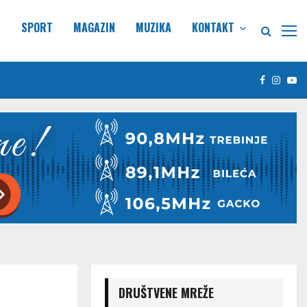
E
SPORT
MAGAZIN
MUZIKA
KONTAKT
Facebook
Insta
Yo
DRUŠTVENE MREŽE