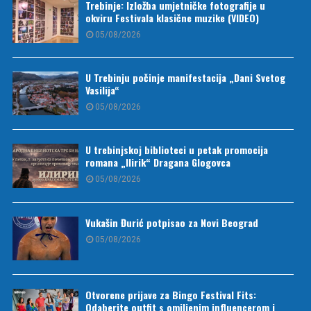
Trebinje: Izložba umjetničke fotografije u
okviru Festivala klasične muzike (VIDEO)
05/08/2026
U Trebinju počinje manifestacija „Dani Svetog
Vasilija“
05/08/2026
U trebinjskoj biblioteci u petak promocija
romana „Ilirik“ Dragana Glogovca
05/08/2026
Vukašin Đurić potpisao za Novi Beograd
05/08/2026
Otvorene prijave za Bingo Festival Fits:
Odaberite outfit s omiljenim influencerom i