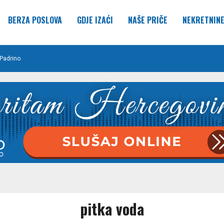
BERZA POSLOVA
GDJE IZAĆI
NAŠE PRIČE
NEKRETNIN
Padrino
pitka voda