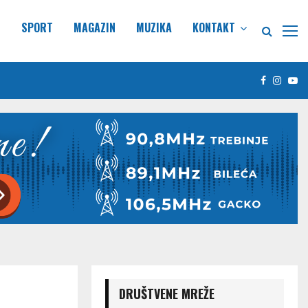
E
SPORT
MAGAZIN
MUZIKA
KONTAKT
Facebook
Insta
Yo
DRUŠTVENE MREŽE