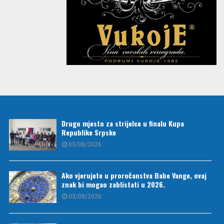
Drugo mjesto za strijelce u finalu Kupa
Republike Srpske
03/08/2026
Ako vjerujete u proročanstva Babe Vange, ovaj
znak bi mogao zablistati u 2026.
03/08/2026