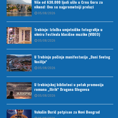
Više od 630.000 ljudi ušlo u Crnu Goru za
vikend: Ovo su najprometniji prelazi
05/08/2026
Trebinje: Izložba umjetničke fotografije u
okviru Festivala klasične muzike (VIDEO)
05/08/2026
U Trebinju počinje manifestacija „Dani Svetog
Vasilija“
05/08/2026
U trebinjskoj biblioteci u petak promocija
romana „Ilirik“ Dragana Glogovca
05/08/2026
Vukašin Đurić potpisao za Novi Beograd