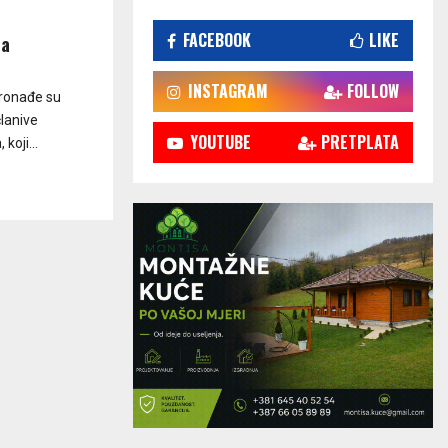
FACEBOOK
LIKE
da
INSTAGRAM
FOLLOW
pronađe su
članive
YOUTUBE
PRETPLATA
koji...