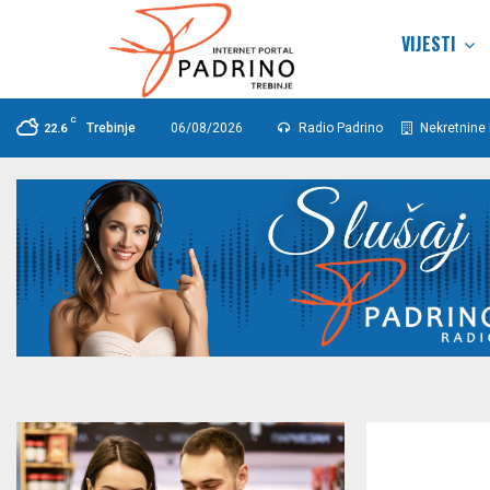
VIJESTI
C
Trebinje
06/08/2026
Radio Padrino
Nekretnine 
22.6