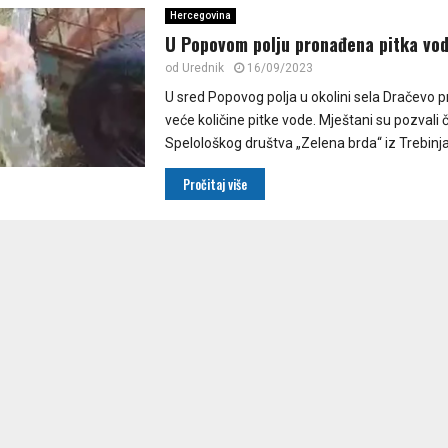
Hercegovina
U Popovom polju pronađena pitka vo
od
Urednik
16/09/2023
U sred Popovog polja u okolini sela Dračevo 
veće količine pitke vode. Mještani su pozvali 
Spelološkog društva „Zelena brda“ iz Trebinja, 
Pročitaj više