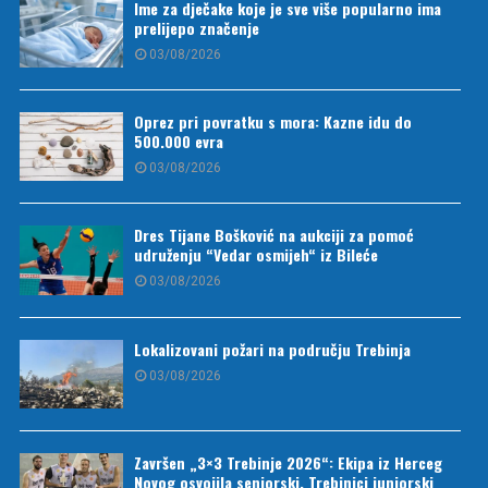
Ime za dječake koje je sve više popularno ima
prelijepo značenje
03/08/2026
Oprez pri povratku s mora: Kazne idu do
500.000 evra
03/08/2026
Dres Tijane Bošković na aukciji za pomoć
udruženju “Vedar osmijeh“ iz Bileće
03/08/2026
Lokalizovani požari na području Trebinja
03/08/2026
Završen „3×3 Trebinje 2026“: Ekipa iz Herceg
Novog osvojila seniorski, Trebinjci juniorski