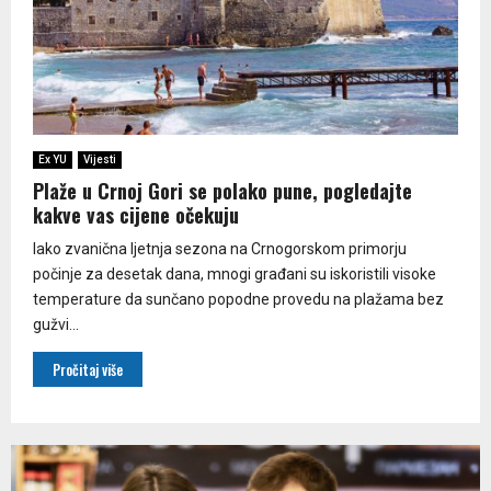
Ex YU
Vijesti
Plaže u Crnoj Gori se polako pune, pogledajte
kakve vas cijene očekuju
Iako zvanična ljetnja sezona na Crnogorskom primorju
počinje za desetak dana, mnogi građani su iskoristili visoke
temperature da sunčano popodne provedu na plažama bez
gužvi...
Pročitaj više