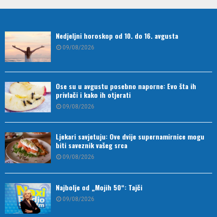
Nedjeljni horoskop od 10. do 16. avgusta
09/08/2026
Ose su u avgustu posebno naporne: Evo šta ih
privlači i kako ih otjerati
09/08/2026
Ljekari savjetuju: Ove dvije supernamirnice mogu
biti saveznik vašeg srca
09/08/2026
Najbolje od „Mojih 50“: Tajči
09/08/2026