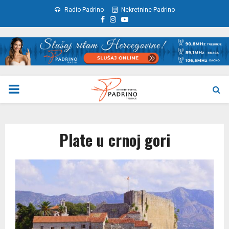
Radio Padrino
Nekretnine Padrino
Facebook
Instagram
Youtube
PRIMARY
MENU
Plate u crnoj gori