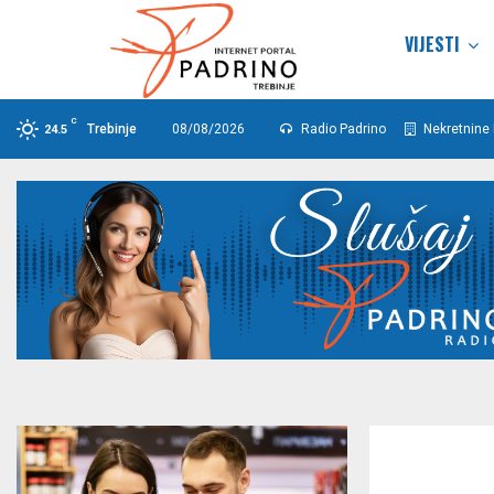
VIJESTI
C
Trebinje
08/08/2026
Radio Padrino
Nekretnine 
24.5