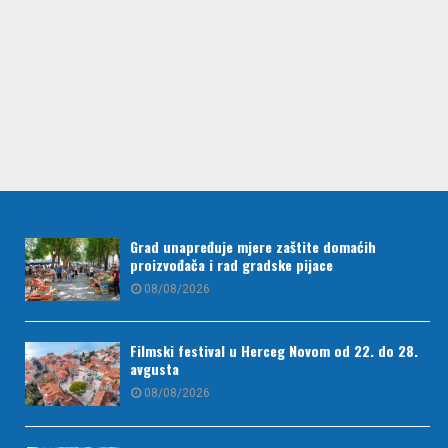
Grad unapređuje mjere zaštite domaćih
proizvođača i rad gradske pijace
08/08/2026
Filmski festival u Herceg Novom od 22. do 28.
avgusta
08/08/2026