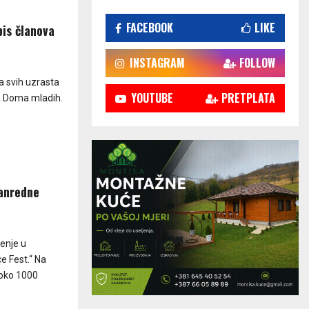
FACEBOOK
LIKE
pis članova
INSTAGRAM
FOLLOW
va svih uzrasta
YOUTUBE
PRETPLATA
a Doma mladih.
vanredne
enje u
 Fest.“ Na
 oko 1000