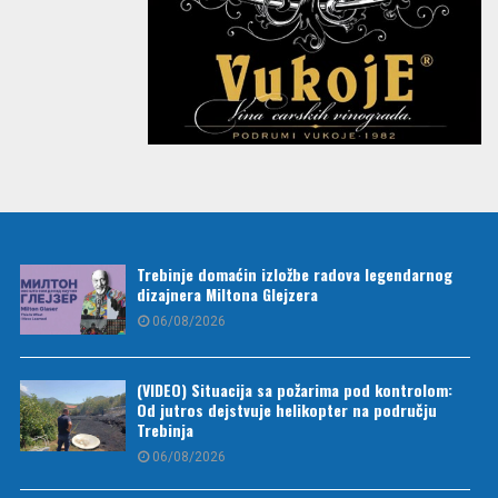
Trebinje domaćin izložbe radova legendarnog
dizajnera Miltona Glejzera
06/08/2026
(VIDEO) Situacija sa požarima pod kontrolom:
Od jutros dejstvuje helikopter na području
Trebinja
06/08/2026