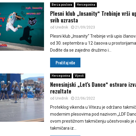
Berza poslova
Hercegovina
Plesni klub „Insanity“ Trebinje vrši u
svih uzrasta
od
Urednik
21/09/2023
Plesni klub „Insanity“ Trebinje vrši upis člano
od 30. septembra u 12 časova u prostorijam
Dođite da se zajedno družimo i...
Pročitaj više
Hercegovina
Vijesti
Nevesinjski „Let’s Dance“ ostvaro iz
rezultate
od
Urednik
22/06/2022
Proteklog vikenda u Vitezu je održano takmič
modernim plesovima pod nazivom „LDF Dance
ovom prestižnom takmičenju učestvovalo je
takmičara iz...