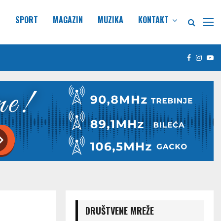
E
SPORT
MAGAZIN
MUZIKA
KONTAKT
Facebook
Insta
Yo
DRUŠTVENE MREŽE