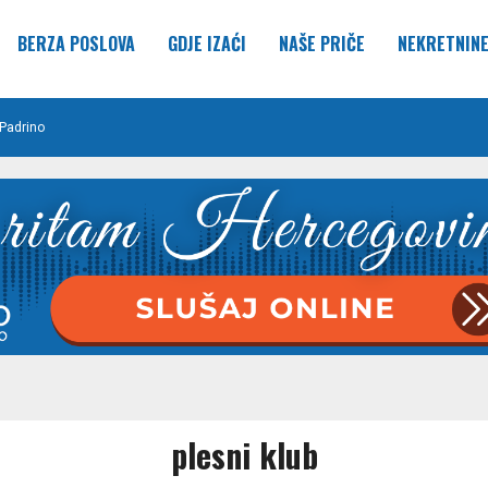
BERZA POSLOVA
GDJE IZAĆI
NAŠE PRIČE
NEKRETNIN
Padrino
plesni klub