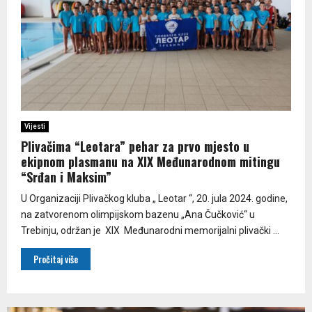
Vijesti
Plivačima “Leotara” pehar za prvo mjesto u
ekipnom plasmanu na XIX Međunarodnom mitingu
“Srđan i Maksim”
U Organizaciji Plivačkog kluba „ Leotar “, 20. jula 2024. godine,
na zatvorenom olimpijskom bazenu „Ana Čučković“ u
Trebinju, održan je XIX Međunarodni memorijalni plivački ...
Pročitaj više