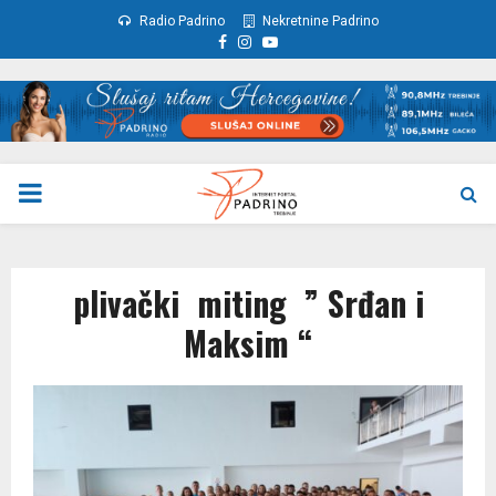
Radio Padrino
Nekretnine Padrino
Facebook
Instagram
Youtube
PRIMARY
MENU
plivački miting ” Srđan i
Maksim “