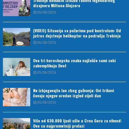
Trebinje domaćin izložbe radova legendarnog
dizajnera Miltona Glejzera
06/08/2026
(VIDEO) Situacija sa požarima pod kontrolom: Od
jutros dejstvuje helikopter na području Trebinja
06/08/2026
Ova tri horoskopska znaka najčešće sami sebi
zakomplikuju život
05/08/2026
Ne izbjegavajte lan zbog gužvanja: Ovi trikovi
čuvaju njegov uredan izgled cijeli dan
05/08/2026
Više od 630.000 ljudi ušlo u Crnu Goru za vikend:
Ovo su najprometniji prelazi