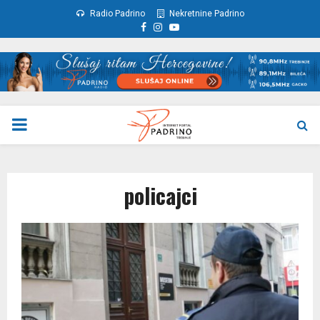
Radio Padrino
Nekretnine Padrino
Facebook
Instagram
Youtube
PRIMARY
MENU
policajci