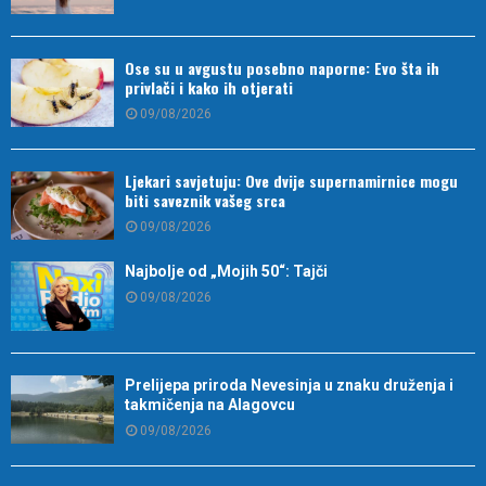
Ose su u avgustu posebno naporne: Evo šta ih
privlači i kako ih otjerati
09/08/2026
Ljekari savjetuju: Ove dvije supernamirnice mogu
biti saveznik vašeg srca
09/08/2026
Najbolje od „Mojih 50“: Tajči
09/08/2026
Prelijepa priroda Nevesinja u znaku druženja i
takmičenja na Alagovcu
09/08/2026