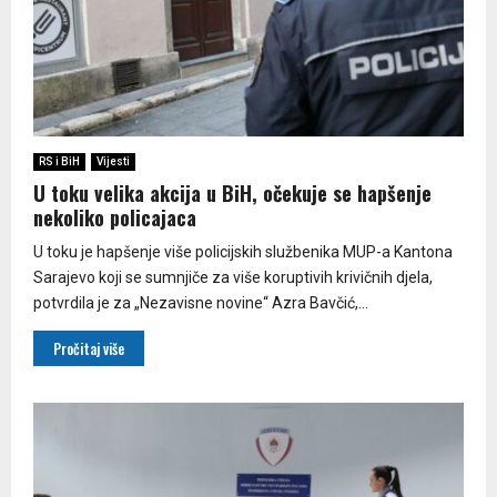
RS i BiH
Vijesti
U toku velika akcija u BiH, očekuje se hapšenje
nekoliko policajaca
U toku je hapšenje više policijskih službenika MUP-a Kantona
Sarajevo koji se sumnjiče za više koruptivih krivičnih djela,
potvrdila je za „Nezavisne novine“ Azra Bavčić,...
Pročitaj više