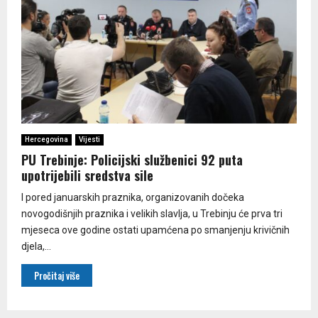
Hercegovina
Vijesti
PU Trebinje: Policijski službenici 92 puta
upotrijebili sredstva sile
I pored januarskih praznika, organizovanih dočeka
novogodišnjih praznika i velikih slavlja, u Trebinju će prva tri
mjeseca ove godine ostati upamćena po smanjenju krivičnih
djela,...
Pročitaj više