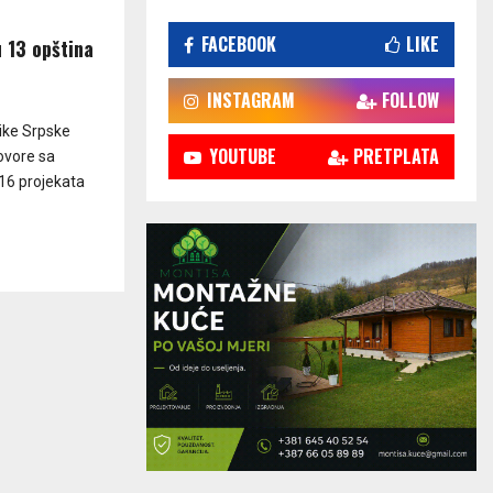
FACEBOOK
LIKE
u 13 opština
INSTAGRAM
FOLLOW
ike Srpske
YOUTUBE
PRETPLATA
ovore sa
16 projekata