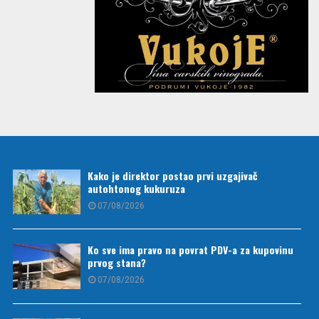
Kako je direktor postao prvi uzgajivač
autohtonog kukuruza
07/08/2026
Ko sve ima pravo na povrat PDV-a za kupovinu
prvog stana?
07/08/2026