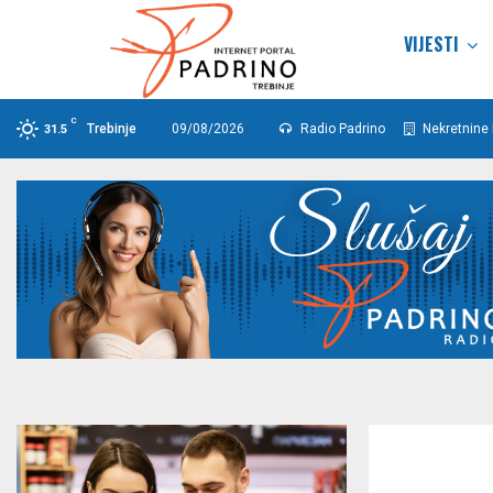
VIJESTI
C
Trebinje
09/08/2026
Radio Padrino
Nekretnine 
31.5