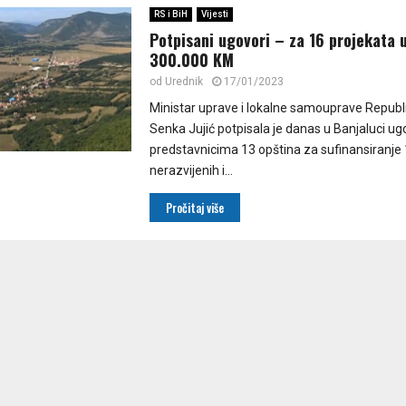
RS i BiH
Vijesti
Potpisani ugovori – za 16 projekata 
300.000 KM
od
Urednik
17/01/2023
Ministar uprave i lokalne samouprave Republ
Senka Јujić potpisala je danas u Banjaluci ug
predstavnicima 13 opština za sufinansiranje 
nerazvijenih i...
Pročitaj više