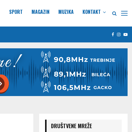
E
SPORT
MAGAZIN
MUZIKA
KONTAKT
Facebook
Insta
Yo
DRUŠTVENE MREŽE