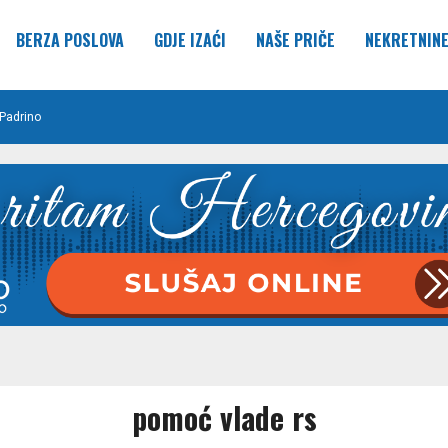
BERZA POSLOVA
GDJE IZAĆI
NAŠE PRIČE
NEKRETNIN
Padrino
pomoć vlade rs