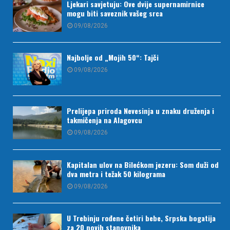
Ljekari savjetuju: Ove dvije supernamirnice
mogu biti saveznik vašeg srca
09/08/2026
Najbolje od „Mojih 50“: Tajči
09/08/2026
Prelijepa priroda Nevesinja u znaku druženja i
takmičenja na Alagovcu
09/08/2026
Kapitalan ulov na Bilećkom jezeru: Som duži od
dva metra i težak 50 kilograma
09/08/2026
U Trebinju rođene četiri bebe, Srpska bogatija
za 20 novih stanovnika