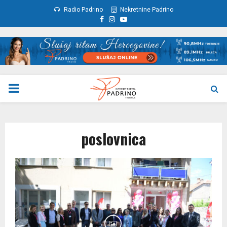
Radio Padrino
Nekretnine Padrino
Facebook
Instagram
Youtube
PRIMARY
MENU
poslovnica