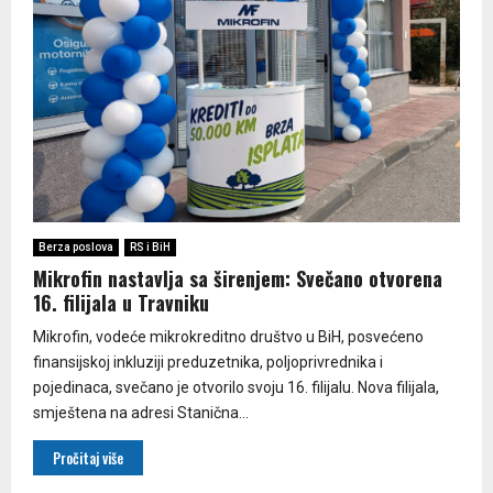
Berza poslova
RS i BiH
Mikrofin nastavlja sa širenjem: Svečano otvorena
16. filijala u Travniku
Mikrofin, vodeće mikrokreditno društvo u BiH, posvećeno
finansijskoj inkluziji preduzetnika, poljoprivrednika i
pojedinaca, svečano je otvorilo svoju 16. filijalu. Nova filijala,
smještena na adresi Stanična...
Pročitaj više