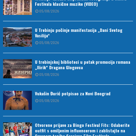
Festivala klasične muzike (VIDEO)
05/08/2026
U Trebinju počinje manifestacija „Dani Svetog
Vasilija“
05/08/2026
U trebinjskoj biblioteci u petak promocija romana
„Ilirik“ Dragana Glogovca
05/08/2026
Vukašin Đurić potpisao za Novi Beograd
05/08/2026
Otvorene prijave za Bingo Festival Fits: Odaberite
outfit s omiljenim influencerom i zablistajte na
Crvenom tepihu Sarajevo Film Festivala