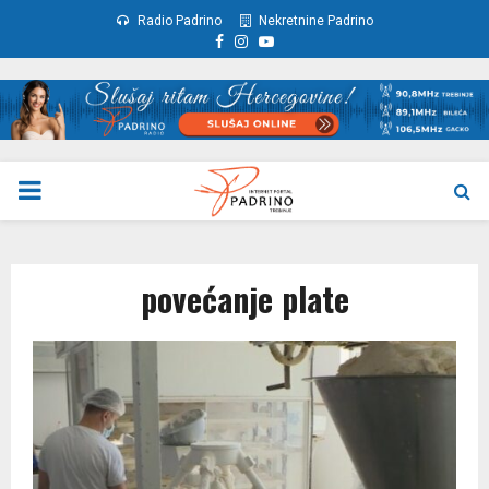
Radio Padrino
Nekretnine Padrino
Facebook
Instagram
Youtube
PRIMARY
MENU
povećanje plate