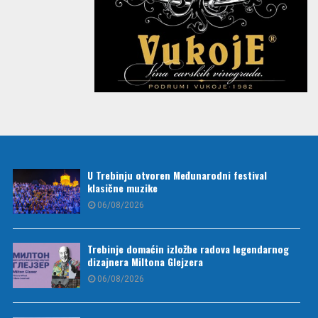
U Trebinju otvoren Međunarodni festival
klasične muzike
06/08/2026
Trebinje domaćin izložbe radova legendarnog
dizajnera Miltona Glejzera
06/08/2026