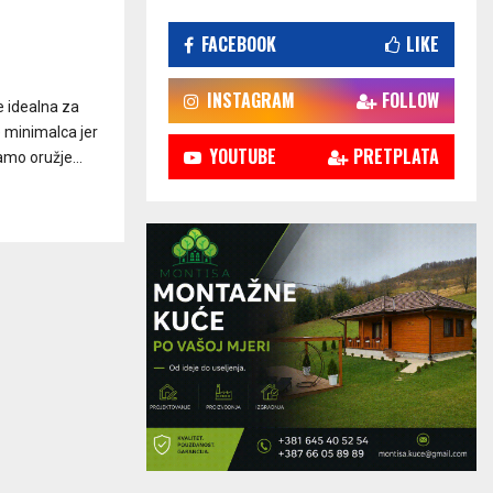
FACEBOOK
LIKE
INSTAGRAM
FOLLOW
 idealna za
e minimalca jer
YOUTUBE
PRETPLATA
amo oružje...