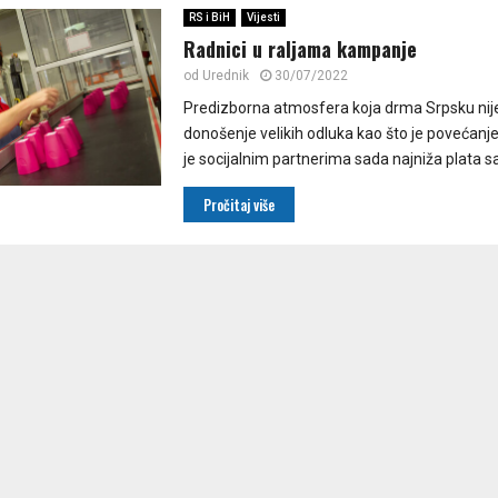
RS i BiH
Vijesti
Radnici u raljama kampanje
od
Urednik
30/07/2022
Predizborna atmosfera koja drma Srpsku nije
donošenje velikih odluka kao što je povećanj
je socijalnim partnerima sada najniža plata s
Pročitaj više