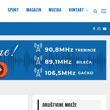
E
SPORT
MAGAZIN
MUZIKA
KONTAKT
Facebook
Insta
Yo
DRUŠTVENE MREŽE