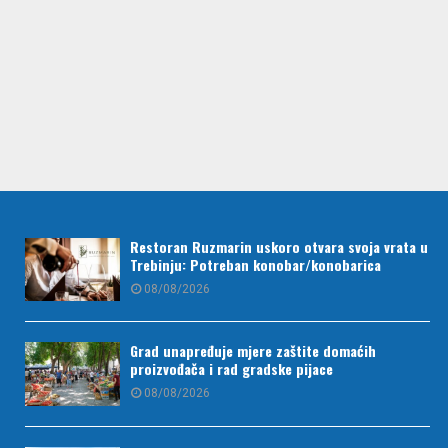
Restoran Ruzmarin uskoro otvara svoja vrata u
Trebinju: Potreban konobar/konobarica
08/08/2026
Grad unapređuje mjere zaštite domaćih
proizvođača i rad gradske pijace
08/08/2026