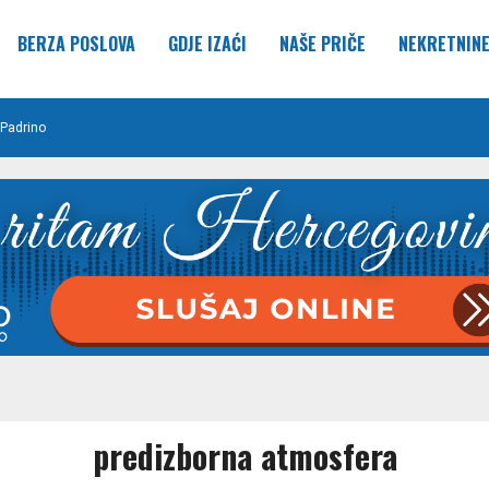
BERZA POSLOVA
GDJE IZAĆI
NAŠE PRIČE
NEKRETNIN
Padrino
predizborna atmosfera