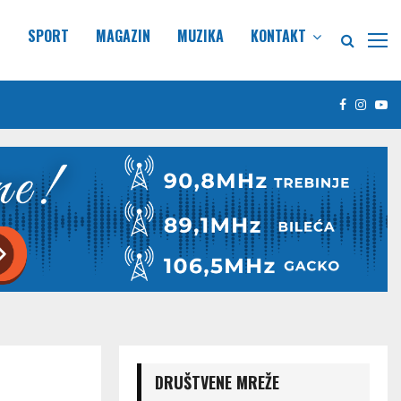
E
SPORT
MAGAZIN
MUZIKA
KONTAKT
Facebook
Insta
Yo
DRUŠTVENE MREŽE