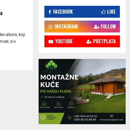
FACEBOOK
LIKE
za
INSTAGRAM
FOLLOW
e izbore, koji
YOUTUBE
PRETPLATA
bruar, a u