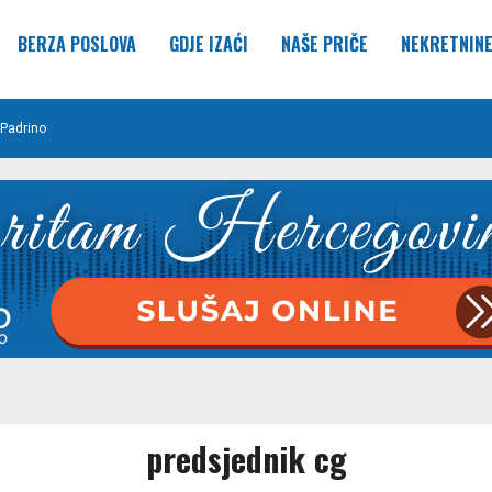
BERZA POSLOVA
GDJE IZAĆI
NAŠE PRIČE
NEKRETNIN
Padrino
predsjednik cg