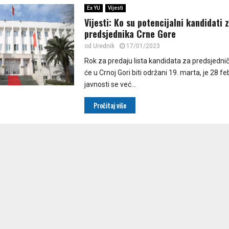
Ex YU
Vijesti
Vijesti: Ko su potencijalni kandidati 
predsjednika Crne Gore
od
Urednik
17/01/2023
Rok za predaju lista kandidata za predsjedničk
će u Crnoj Gori biti održani 19. marta, je 28 fe
javnosti se već...
Pročitaj više