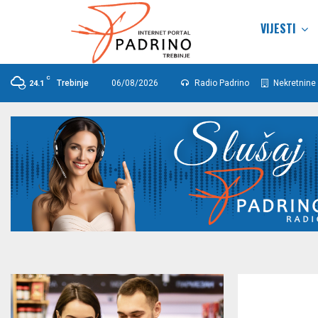
VIJESTI
C
Trebinje
06/08/2026
Radio Padrino
Nekretnine 
24.1