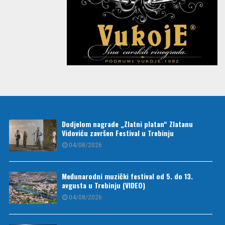
Dodjelom nagrade „Zlatni platan“ Zlatanu
Vidoviću završen Festival u Trebinju
04/08/2026
Međunarodni muzički festival od 5. do 13.
avgusta u Trebinju (VIDEO)
04/08/2026