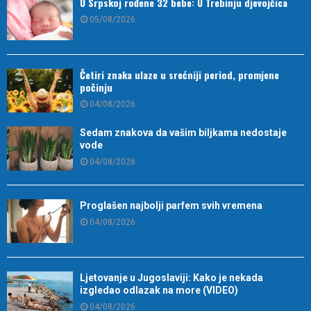
U Srpskoj rođene 32 bebe: U Trebinju djevojčica
05/08/2026
Četiri znaka ulaze u srećniji period, promjene
počinju
04/08/2026
Sedam znakova da vašim biljkama nedostaje
vode
04/08/2026
Proglašen najbolji parfem svih vremena
04/08/2026
Ljetovanje u Jugoslaviji: Kako je nekada
izgledao odlazak na more (VIDEO)
04/08/2026