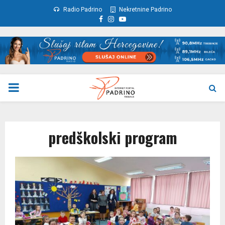
Radio Padrino
Nekretnine Padrino
Facebook
Instagram
Youtube
PRIMARY
MENU
predškolski program