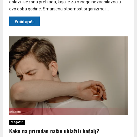
dolazi i sezona prehlada, koja je za mnoge nezaobilazna u
ovo doba godine. Smanjena otpornost organizma i...
Pročitaj više
Magazin
Kako na prirodan način ublažiti kašalj?