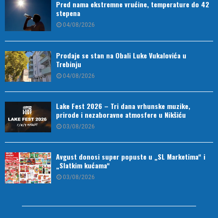
Pred nama ekstremne vrućine, temperature do 42
stepena
04/08/2026
Prodaje se stan na Obali Luke Vukalovića u
Trebinju
04/08/2026
Lake Fest 2026 – Tri dana vrhunske muzike,
prirode i nezaboravne atmosfere u Nikšiću
03/08/2026
Avgust donosi super popuste u „SL Marketima“ i
„Slatkim kućama“
03/08/2026