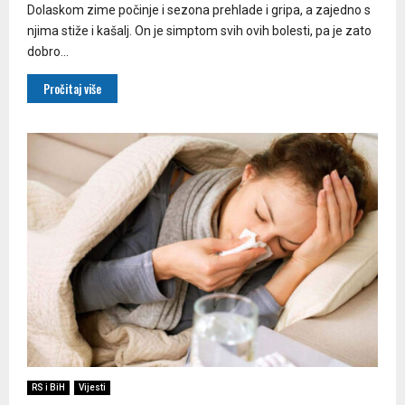
Dolaskom zime počinje i sezona prehlade i gripa, a zajedno s
njima stiže i kašalj. On je simptom svih ovih bolesti, pa je zato
dobro...
Pročitaj više
RS i BiH
Vijesti