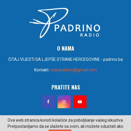
O NAMA
ČITAJ VIJESTI SA LJEPŠE STRANE HERCEGOVINE - padrino.ba
Kontakt:
radiopadrino@gmail.com
PRATITE NAS
Ova web stranica koristi kolačiće za poboljšanje vašeg iskustva.
Pretpostavljamo da se slažete sa ovim, ali možete odustati ako
@2022 - padrino.ba. Sva prava zadržana. Izrada i održavanje Poseidon