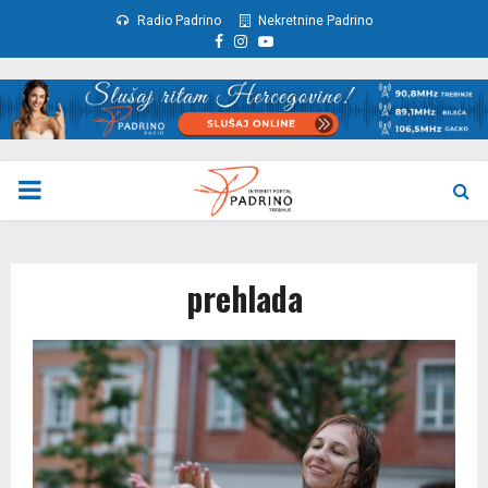
Radio Padrino
Nekretnine Padrino
Facebook
Instagram
Youtube
PRIMARY
MENU
prehlada