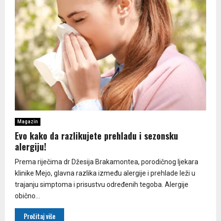
Magazin
Evo kako da razlikujete prehladu i sezonsku
alergiju!
Prema riječima dr Džesija Brakamontea, porodičnog ljekara
klinike Mejo, glavna razlika između alergije i prehlade leži u
trajanju simptoma i prisustvu određenih tegoba. Alergije
obično...
Pročitaj više