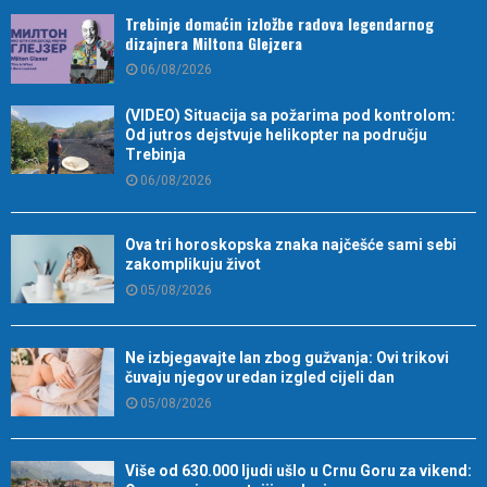
Trebinje domaćin izložbe radova legendarnog
dizajnera Miltona Glejzera
06/08/2026
(VIDEO) Situacija sa požarima pod kontrolom:
Od jutros dejstvuje helikopter na području
Trebinja
06/08/2026
Ova tri horoskopska znaka najčešće sami sebi
zakomplikuju život
05/08/2026
Ne izbjegavajte lan zbog gužvanja: Ovi trikovi
čuvaju njegov uredan izgled cijeli dan
05/08/2026
Više od 630.000 ljudi ušlo u Crnu Goru za vikend: