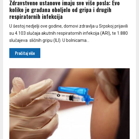
Zdravstvene ustanove imaju sve više posla: Evo
koliko je građana oboljelo od gripa i drugih
respiratornih infekcija
U šestoj nedjelji ove godine, domovi zdravlja u Srpskoj prijavili
su 4.103 slučaja akutnih respiratornih infekcija (ARI), te 1.880
slučajeva sličnih gripu (ILI). U bolnicama...
Pročitaj više