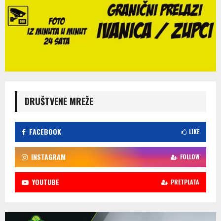
DRUŠTVENE MREŽE
FACEBOOK
LIKE
INSTAGRAM
FOLLOW
YOUTUBE
PRETPLATA