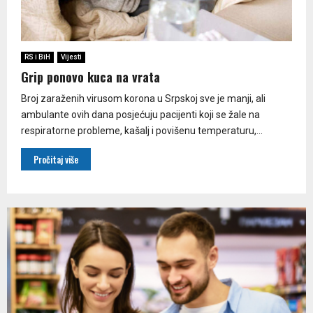
RS i BiH
Vijesti
Grip ponovo kuca na vrata
Broj zaraženih virusom korona u Srpskoj sve je manji, ali
ambulante ovih dana posjećuju pacijenti koji se žale na
respiratorne probleme, kašalj i povišenu temperaturu,...
Pročitaj više