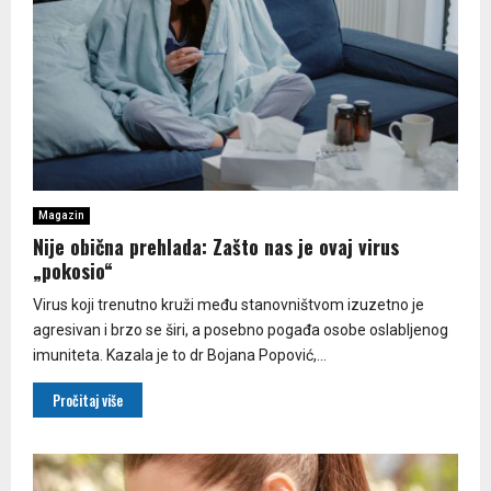
Magazin
Nije obična prehlada: Zašto nas je ovaj virus
„pokosio“
Virus koji trenutno kruži među stanovništvom izuzetno je
agresivan i brzo se širi, a posebno pogađa osobe oslabljenog
imuniteta. Kazala je to dr Bojana Popović,...
Pročitaj više