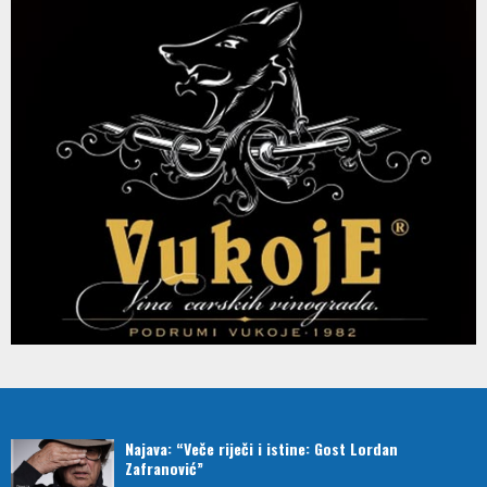
Najava: “Veče riječi i istine: Gost Lordan
Zafranović”