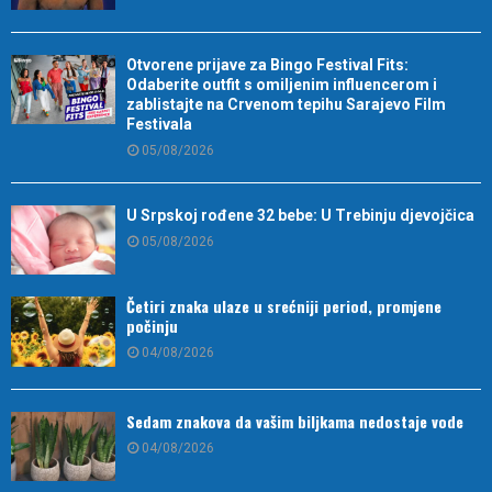
Otvorene prijave za Bingo Festival Fits:
Odaberite outfit s omiljenim influencerom i
zablistajte na Crvenom tepihu Sarajevo Film
Festivala
05/08/2026
U Srpskoj rođene 32 bebe: U Trebinju djevojčica
05/08/2026
Četiri znaka ulaze u srećniji period, promjene
počinju
04/08/2026
Sedam znakova da vašim biljkama nedostaje vode
04/08/2026