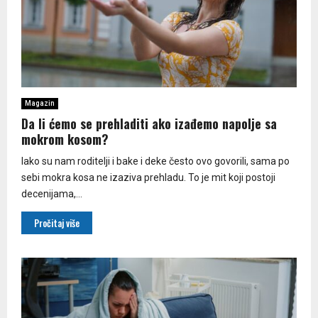
Magazin
Da li ćemo se prehladiti ako izađemo napolje sa
mokrom kosom?
Iako su nam roditelji i bake i deke često ovo govorili, sama po
sebi mokra kosa ne izaziva prehladu. To je mit koji postoji
decenijama,...
Pročitaj više