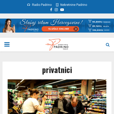
Radio Padrino
Nekretnine Padrino
Facebook
Instagram
Youtube
PRIMARY
MENU
privatnici