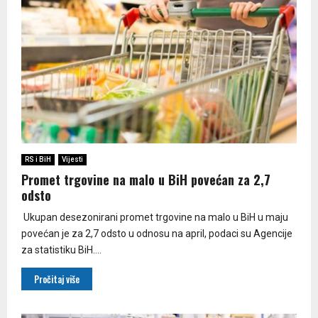
RS i BiH
Vijesti
Promet trgovine na malo u BiH povećan za 2,7
odsto
Ukupan desezonirani promet trgovine na malo u BiH u maju
povećan je za 2,7 odsto u odnosu na april, podaci su Agencije
za statistiku BiH....
Pročitaj više