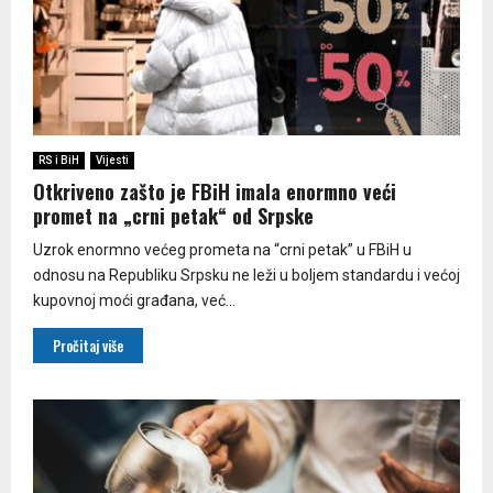
RS i BiH
Vijesti
Otkriveno zašto je FBiH imala enormno veći
promet na „crni petak“ od Srpske
Uzrok enormno većeg prometa na “crni petak” u FBiH u
odnosu na Republiku Srpsku ne leži u boljem standardu i većoj
kupovnoj moći građana, već...
Pročitaj više