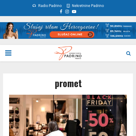
Radio Padrino
Nekretnine Padrino
Facebook
Instagram
Youtube
PRIMARY
MENU
promet