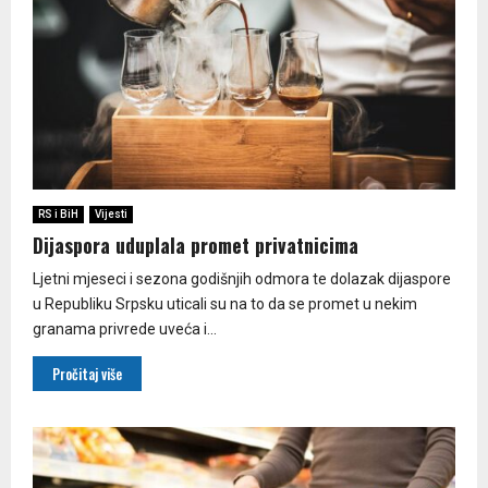
RS i BiH
Vijesti
Dijaspora uduplala promet privatnicima
Ljetni mjeseci i sezona godišnjih odmora te dolazak dijaspore
u Republiku Srpsku uticali su na to da se promet u nekim
granama privrede uveća i...
Pročitaj više