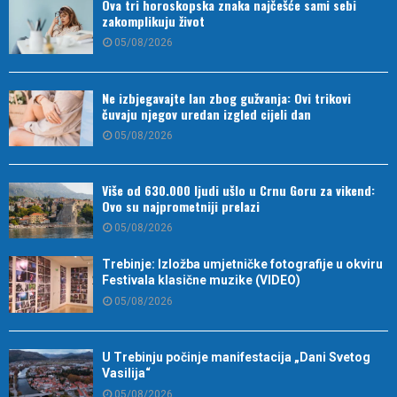
Ova tri horoskopska znaka najčešće sami sebi
zakomplikuju život
05/08/2026
Ne izbjegavajte lan zbog gužvanja: Ovi trikovi
čuvaju njegov uredan izgled cijeli dan
05/08/2026
Više od 630.000 ljudi ušlo u Crnu Goru za vikend:
Ovo su najprometniji prelazi
05/08/2026
Trebinje: Izložba umjetničke fotografije u okviru
Festivala klasične muzike (VIDEO)
05/08/2026
U Trebinju počinje manifestacija „Dani Svetog
Vasilija“
05/08/2026