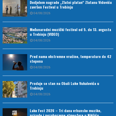
Dodjelom nagrade „Zlatni platan“ Zlatanu Vidoviću
završen Festival u Trebinju
04/08/2026
Međunarodni muzički festival od 5. do 13. avgusta
u Trebinju (VIDEO)
04/08/2026
Pred nama ekstremne vrućine, temperature do 42
stepena
04/08/2026
Prodaje se stan na Obali Luke Vukalovića u
Trebinju
04/08/2026
Lake Fest 2026 – Tri dana vrhunske muzike,
prirode i nezaboravne atmosfere u Nikšiću