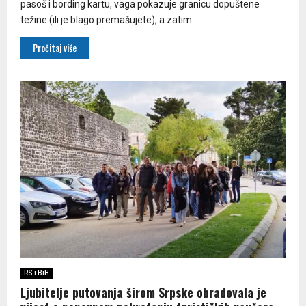
pasoš i bording kartu, vaga pokazuje granicu dopuštene
težine (ili je blago premašujete), a zatim...
Pročitaj više
RS i BiH
Ljubitelje putovanja širom Srpske obradovala je