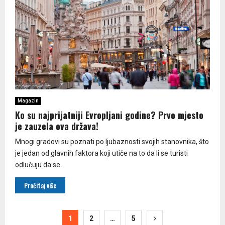
Magazin
Ko su najprijatniji Evropljani godine? Prvo mjesto
je zauzela ova država!
Mnogi gradovi su poznati po ljubaznosti svojih stanovnika, što
je jedan od glavnih faktora koji utiče na to da li se turisti
odlučuju da se...
Pročitaj više
Paginacija
1
2
…
5