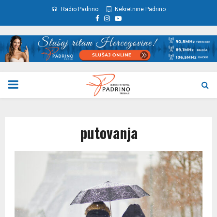
Radio Padrino
Nekretnine Padrino
Facebook
Instagram
Youtube
PRIMARY
MENU
putovanja