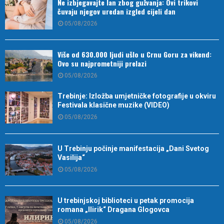
Ne izbjegavajte lan zbog gužvanja: Ovi trikovi
čuvaju njegov uredan izgled cijeli dan
05/08/2026
Više od 630.000 ljudi ušlo u Crnu Goru za vikend:
Ovo su najprometniji prelazi
05/08/2026
Trebinje: Izložba umjetničke fotografije u okviru
Festivala klasične muzike (VIDEO)
05/08/2026
U Trebinju počinje manifestacija „Dani Svetog
Vasilija“
05/08/2026
U trebinjskoj biblioteci u petak promocija
romana „Ilirik“ Dragana Glogovca
05/08/2026