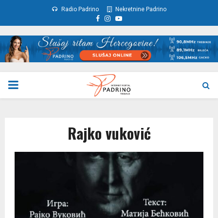
Radio Padrino
Nekretnine Padrino
Facebook
Instagram
Youtube
PRIMARY
MENU
Rajko vuković