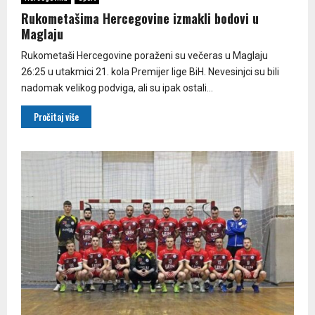
Rukometašima Hercegovine izmakli bodovi u
Maglaju
Rukometaši Hercegovine poraženi su večeras u Maglaju
26:25 u utakmici 21. kola Premijer lige BiH. Nevesinjci su bili
nadomak velikog podviga, ali su ipak ostali...
Pročitaj više