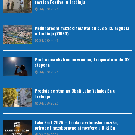
završen Festival u Trebinju
04/08/2026
Međunarodni muzički festival od 5. do 13. avgusta
u Trebinju (VIDEO)
04/08/2026
Pred nama ekstremne vrućine, temperature do 42
stepena
04/08/2026
Prodaje se stan na Obali Luke Vukalovića u
Trebinju
04/08/2026
Lake Fest 2026 – Tri dana vrhunske muzike,
prirode i nezaboravne atmosfere u Nikšiću
03/08/2026