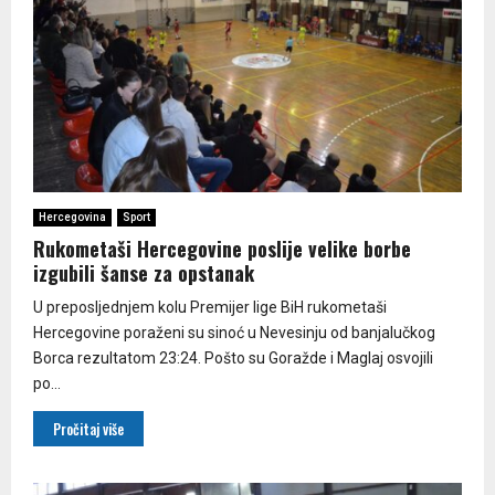
Hercegovina
Sport
Rukometaši Hercegovine poslije velike borbe
izgubili šanse za opstanak
U preposljednjem kolu Premijer lige BiH rukometaši
Hercegovine poraženi su sinoć u Nevesinju od banjalučkog
Borca rezultatom 23:24. Pošto su Goražde i Maglaj osvojili
po...
Pročitaj više