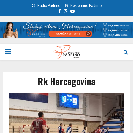
Radio Padrino
Nekretnine Padrino
Facebook
Instagram
Youtube
PRIMARY
MENU
Rk Hercegovina