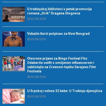
U trebinjskoj biblioteci u petak promocija
romana „Ilirik“ Dragana Glogovca
05/08/2026
Vukašin Đurić potpisao za Novi Beograd
05/08/2026
Otvorene prijave za Bingo Festival Fits:
Odaberite outfit s omiljenim influencerom i
zablistajte na Crvenom tepihu Sarajevo Film
Festivala
05/08/2026
U Srpskoj rođene 32 bebe: U Trebinju djevojčica
05/08/2026