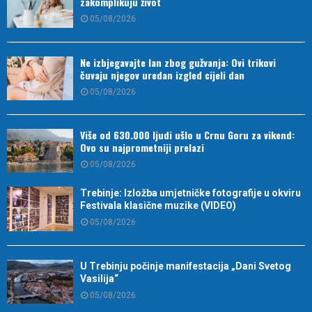
zakomplikuju život
05/08/2026
Ne izbjegavajte lan zbog gužvanja: Ovi trikovi
čuvaju njegov uredan izgled cijeli dan
05/08/2026
Više od 630.000 ljudi ušlo u Crnu Goru za vikend:
Ovo su najprometniji prelazi
05/08/2026
Trebinje: Izložba umjetničke fotografije u okviru
Festivala klasične muzike (VIDEO)
05/08/2026
U Trebinju počinje manifestacija „Dani Svetog
Vasilija“
05/08/2026