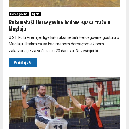
Hercegovina
Sport
Rukometaši Hercegovine bodove spasa traže u
Maglaju
U 21. kolu Premijer lige BiH rukometaši Hercegovine gostuju u
Maglaju. Utakmica sa istoimenom domaćom ekipom
zakazana je za večeras u 20 časova. Nevesinjci bi...
Pročitaj više