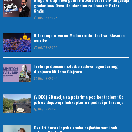
Bingo Group i ove godine otvara vrata VIP događaja
građanima: Osvojite ulaznice za koncert Petra
Graše
06/08/2026
U Trebinju otvoren Međunarodni festival klasične
muzike
06/08/2026
Trebinje domaćin izložbe radova legendarnog
dizajnera Miltona Glejzera
06/08/2026
(VIDEO) Situacija sa požarima pod kontrolom: Od
jutros dejstvuje helikopter na području Trebinja
06/08/2026
Ova tri horoskopska znaka najčešće sami sebi