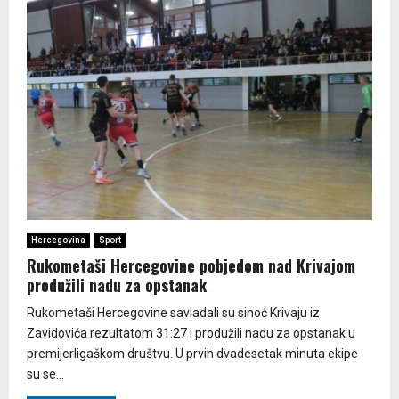
Hercegovina
Sport
Rukometaši Hercegovine pobjedom nad Krivajom
produžili nadu za opstanak
Rukometaši Hercegovine savladali su sinoć Krivaju iz
Zavidovića rezultatom 31:27 i produžili nadu za opstanak u
premijerligaškom društvu. U prvih dvadesetak minuta ekipe
su se...