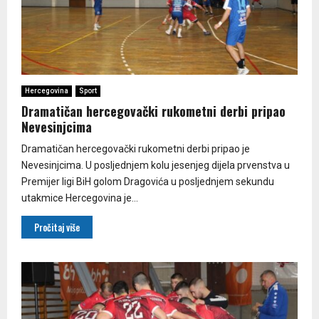
Hercegovina
Sport
Dramatičan hercegovački rukometni derbi pripao
Nevesinjcima
Dramatičan hercegovački rukometni derbi pripao je
Nevesinjcima. U posljednjem kolu jesenjeg dijela prvenstva u
Premijer ligi BiH golom Dragovića u posljednjem sekundu
utakmice Hercegovina je...
Pročitaj više