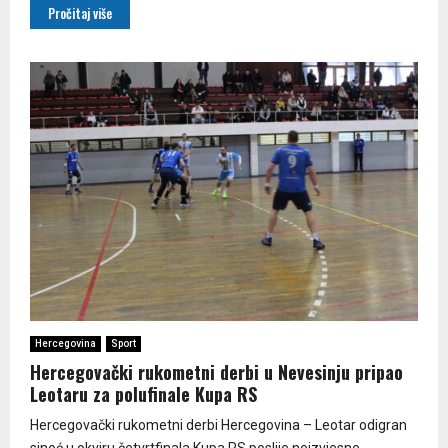
Pročitaj više
Hercegovina
Sport
Hercegovački rukometni derbi u Nevesinju pripao
Leotaru za polufinale Kupa RS
Hercegovački rukometni derbi Hercegovina – Leotar odigran
sinoć u okviru četvrtfinala Kupa RS poslije neizvjesne