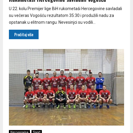
U 22. kolu Premijer lige BiH rukometaši Hercegovine savladali
su večeras Vogošću rezultatom 35:30 i produžili nadu za
opstanak u elitnom rangu. Nevesinjci su vodili...
Pročitaj više
Hercegovina
Sport