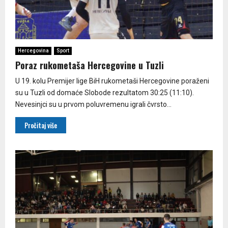
Hercegovina
Sport
Poraz rukometaša Hercegovine u Tuzli
U 19. kolu Premijer lige BiH rukometaši Hercegovine poraženi
su u Tuzli od domaće Slobode rezultatom 30:25 (11:10).
Nevesinjci su u prvom poluvremenu igrali čvrsto...
Pročitaj više