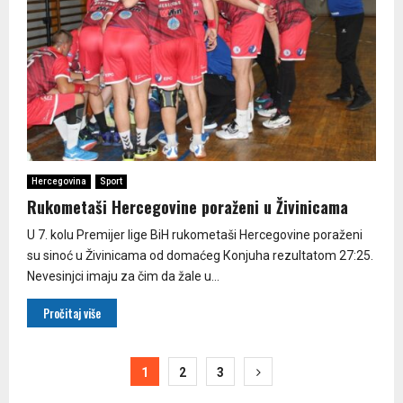
Hercegovina
Sport
Rukometaši Hercegovine poraženi u Živinicama
U 7. kolu Premijer lige BiH rukometaši Hercegovine poraženi
su sinoć u Živinicama od domaćeg Кonjuha rezultatom 27:25.
Nevesinjci imaju za čim da žale u...
Pročitaj više
Paginacija
1
2
3