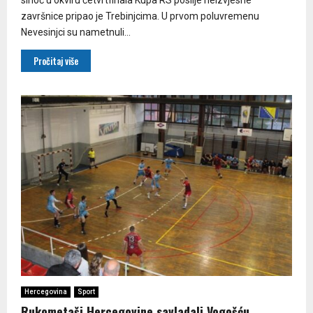
završnice pripao je Trebinjcima. U prvom poluvremenu
Nevesinjci su nametnuli...
Pročitaj više
Hercegovina
Sport
Rukometaši Hercegovine savladali Vogošću